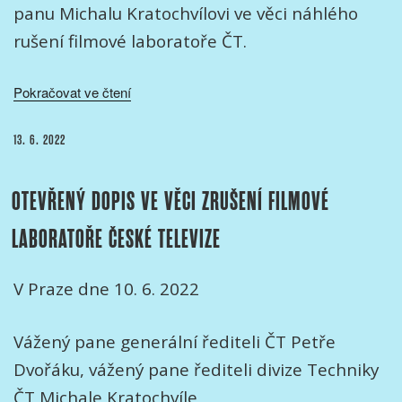
panu Michalu Kratochvílovi ve věci náhlého
rušení filmové laboratoře ČT.
„Dopis
Pokračovat ve čtení
ministrům
ve
PUBLIKOVÁNO
13. 6. 2022
věci
zrušení
OTEVŘENÝ DOPIS VE VĚCI ZRUŠENÍ FILMOVÉ
filmové
laboratoře
LABORATOŘE ČESKÉ TELEVIZE
České
televize“
V Praze dne 10. 6. 2022
Vážený pane generální řediteli ČT Petře
Dvořáku, vážený pane řediteli divize Techniky
ČT Michale Kratochvíle,