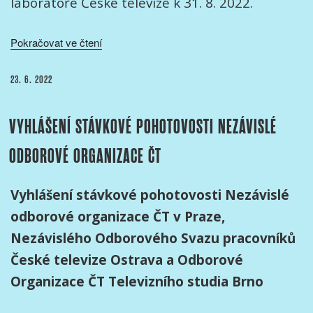
laboratoře České televize k 31. 8. 2022.
„Otevřený dopis
Pokračovat ve čtení
Autorských
organizací
PUBLIKOVÁNO
23. 6. 2022
Radě
České
VYHLÁŠENÍ STÁVKOVÉ POHOTOVOSTI NEZÁVISLÉ
televize
k
ODBOROVÉ ORGANIZACE ČT
záměru
zrušení
filmové
Vyhlášení stávkové pohotovosti Nezávislé
laboratoře
odborové organizace ČT v Praze,
České
Nezávislého Odborového Svazu pracovníků
televize“
České televize Ostrava a Odborové
Organizace ČT Televizního studia Brno