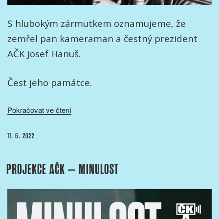
S hlubokým zármutkem oznamujeme, že
zemřel pan kameraman a čestný prezident
AČK Josef Hanuš.
Čest jeho památce.
„Zemřel
Pokračovat ve čtení
pan
kameraman
PUBLIKOVÁNO
11. 6. 2022
Josef
Hanuš“
PROJEKCE AČK – MINULOST