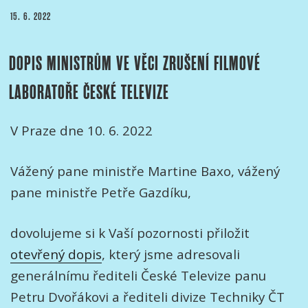
Asena
PUBLIKOVÁNO
15. 6. 2022
Šopova“
DOPIS MINISTRŮM VE VĚCI ZRUŠENÍ FILMOVÉ
LABORATOŘE ČESKÉ TELEVIZE
V Praze dne 10. 6. 2022
Vážený pane ministře Martine Baxo, vážený
pane ministře Petře Gazdíku,
dovolujeme si k Vaší pozornosti přiložit
otevřený dopis
, který jsme adresovali
generálnímu řediteli České Televize panu
Petru Dvořákovi a řediteli divize Techniky ČT