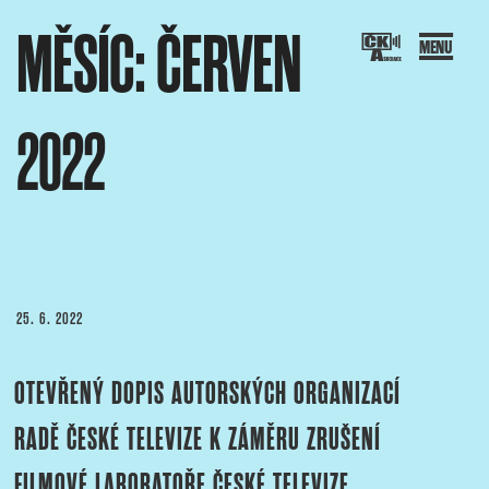
Přejít
MĚSÍC:
ČERVEN
k
obsahu
webu
2022
SOCIACE ČESKÝCH KAMERAMANŮ
ový portál Asociace českých kameramanů
PUBLIKOVÁNO
25. 6. 2022
OTEVŘENÝ DOPIS AUTORSKÝCH ORGANIZACÍ
RADĚ ČESKÉ TELEVIZE K ZÁMĚRU ZRUŠENÍ
FILMOVÉ LABORATOŘE ČESKÉ TELEVIZE