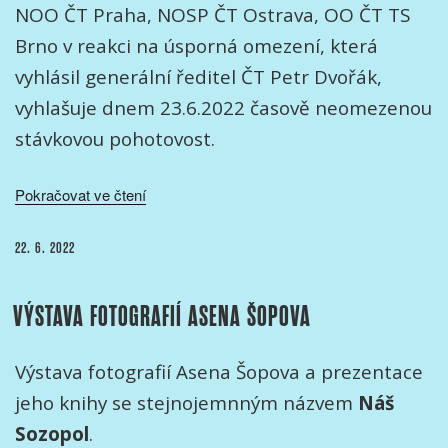
NOO ČT Praha, NOSP ČT Ostrava, OO ČT TS
Brno v reakci na úsporná omezení, která
vyhlásil generální ředitel ČT Petr Dvořák,
vyhlašuje dnem 23.6.2022 časově neomezenou
stávkovou pohotovost.
„Vyhlášení
Pokračovat ve čtení
stávkové
pohotovosti
PUBLIKOVÁNO
22. 6. 2022
Nezávislé
odborové
VÝSTAVA FOTOGRAFIÍ ASENA ŠOPOVA
organizace
ČT“
Výstava fotografií Asena Šopova a prezentace
jeho knihy se stejnojemnným názvem
Náš
Sozopol
.