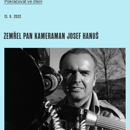
„Otevřený
Pokračovat ve čtení
dopis
ve
PUBLIKOVÁNO
13. 6. 2022
věci
zrušení
ZEMŘEL PAN KAMERAMAN JOSEF HANUŠ
filmové
laboratoře
České
televize“