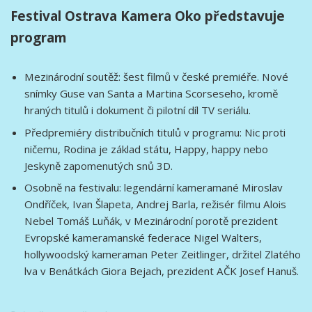
Festival Ostrava Kamera Oko představuje
program
Mezinárodní soutěž: šest filmů v české premiéře. Nové
snímky Guse van Santa a Martina Scorseseho, kromě
hraných titulů i dokument či pilotní díl TV seriálu.
Předpremiéry distribučních titulů v programu: Nic proti
ničemu, Rodina je základ státu, Happy, happy nebo
Jeskyně zapomenutých snů 3D.
Osobně na festivalu: legendární kameramané Miroslav
Ondříček, Ivan Šlapeta, Andrej Barla, režisér filmu Alois
Nebel Tomáš Luňák, v Mezinárodní porotě prezident
Evropské kameramanské federace Nigel Walters,
hollywoodský kameraman Peter Zeitlinger, držitel Zlatého
lva v Benátkách Giora Bejach, prezident AČK Josef Hanuš.