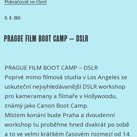
„3.
Pokračovat ve čtení
ročník
festivalu
PUBLIKOVÁNO
11. 9. 2011
Kamera
Oko
PRAGUE FILM BOOT CAMP – DSLR
Ostrava“
PRAGUE FILM BOOT CAMP – DSLR
Poprvé mimo filmová studia v Los Angeles se
uskuteční nejvyhledávanější DSLR workshop
pro kameramany a filmaře v Hollywoodu,
známý jako Canon Boot Camp.
Místem konání bude Praha a dvoudenní
workshop tu proběhne hned dvakrát po sobě
a to ve velmi krátkém časovém rozmezí od 14.