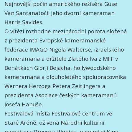
Nejnovější počin amerického režiséra Guse
Van Santanatočil jeho dvorní kameraman
Harris Savides.
O vítězi rozhodne mezinárodní porota složená
z prezidenta Evropské kameramanské
federace IMAGO Nigela Walterse, izraelského
kameramana a držitele Zlatého lva z MFF v
Benátkách Giorji Bejacha, hollywoodského
kameramana a dlouholetého spolupracovníka
Wernera Herzoga Petera Zeitlingera a
prezidenta Asociace českých kameramanů
Josefa Hanuše.
Festivalová místa Festivalové centrum ve
Staré Aréně, oživená Národní kulturní
památka v Provozu Hlubina, elegantní Kino