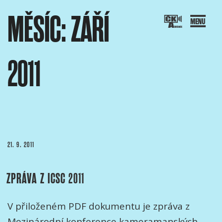
Přejít
MĚSÍC:
ZÁŘÍ
k
obsahu
webu
2011
SOCIACE ČESKÝCH KAMERAMANŮ
ový portál Asociace českých kameramanů
PUBLIKOVÁNO
21. 9. 2011
ZPRÁVA Z ICSC 2011
V přiloženém PDF dokumentu je zpráva z
Mezinárodní konference kameramanských