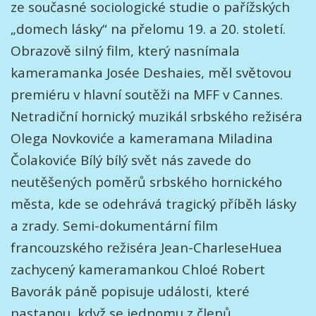
ze současné sociologické studie o pařížských
„domech lásky“ na přelomu 19. a 20. století.
Obrazově silný film, který nasnímala
kameramanka Josée Deshaies, měl světovou
premiéru v hlavní soutěži na MFF v Cannes.
Netradiční hornický muzikál srbského režiséra
Olega Novkoviće a kameramana Miladina
Čolakoviće Bílý bílý svět nás zavede do
neutěšených poměrů srbského hornického
města, kde se odehrává tragický příběh lásky
a zrady. Semi-dokumentární film
francouzského režiséra Jean-CharleseHuea
zachycený kameramankou Chloé Robert
Bavorák páně popisuje události, které
nastanou, když se jednomu z členů