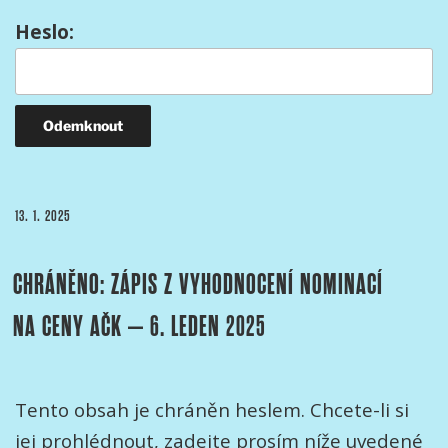
Heslo:
PUBLIKOVÁNO
13. 1. 2025
CHRÁNĚNO: ZÁPIS Z VYHODNOCENÍ NOMINACÍ
NA CENY AČK – 6. LEDEN 2025
Tento obsah je chráněn heslem. Chcete-li si
jej prohlédnout, zadejte prosím níže uvedené