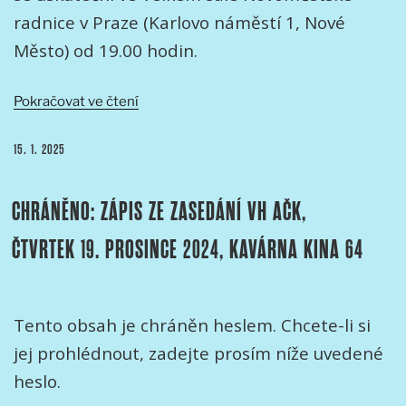
radnice v Praze (Karlovo náměstí 1, Nové
Město) od 19.00 hodin.
„Udílení
Pokračovat ve čtení
audiovizuálních
cen
PUBLIKOVÁNO
15. 1. 2025
Trilobit
2025“
CHRÁNĚNO: ZÁPIS ZE ZASEDÁNÍ VH AČK,
ČTVRTEK 19. PROSINCE 2024, KAVÁRNA KINA 64
Tento obsah je chráněn heslem. Chcete-li si
jej prohlédnout, zadejte prosím níže uvedené
heslo.