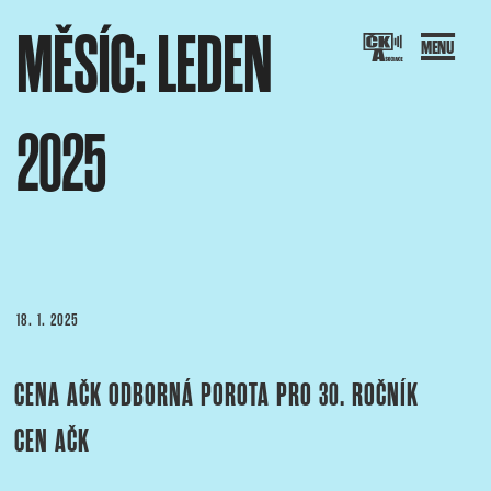
Přejít
MĚSÍC:
LEDEN
k
obsahu
webu
2025
SOCIACE ČESKÝCH KAMERAMANŮ
ový portál Asociace českých kameramanů
PUBLIKOVÁNO
18. 1. 2025
CENA AČK ODBORNÁ POROTA PRO 30. ROČNÍK
CEN AČK