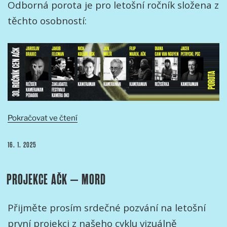
Odborná porota je pro letošní ročník složena z
těchto osobností:
„Cena
Pokračovat ve čtení
AČK
Odborná
PUBLIKOVÁNO
16. 1. 2025
porota
pro
PROJEKCE AČK – MORD
30.
ročník
Cen
Přijměte prosím srdečné pozvání na letošní
AČK“
první projekci z našeho cyklu vizuálně