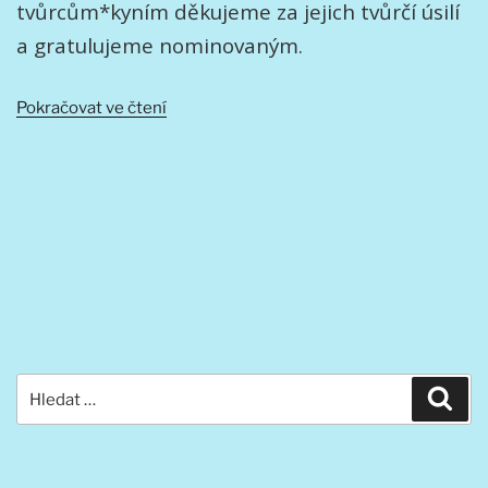
tvůrcům*kyním děkujeme za jejich tvůrčí úsilí
a gratulujeme nominovaným.
„Cena
Pokračovat ve čtení
AČK
30.
ročník
Cen
Asociace
českých
kameramanů“
Hledat:
Hled