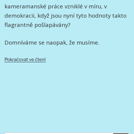
kameramanské práce vzniklé v míru, v
demokracii, když jsou nyní tyto hodnoty takto
flagrantně pošlapávány?
Domníváme se naopak, že musíme.
„Etika
Pokračovat ve čtení
udílení
filmařských
cen
po
okupaci
Ukrajiny“