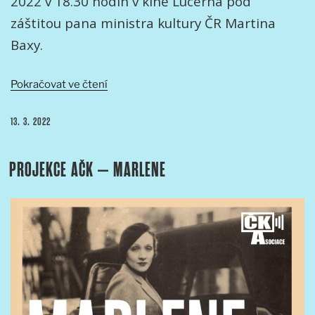
2022 v 18.30 hodin v kině Lucerna pod
záštitou pana ministra kultury ČR Martina
Baxy.
„Cena
Pokračovat ve čtení
AČK
Ceny
PUBLIKOVÁNO
13. 3. 2022
Asociace
českých
PROJEKCE AČK – MARLENE
kameramanů
za
rok
2021“