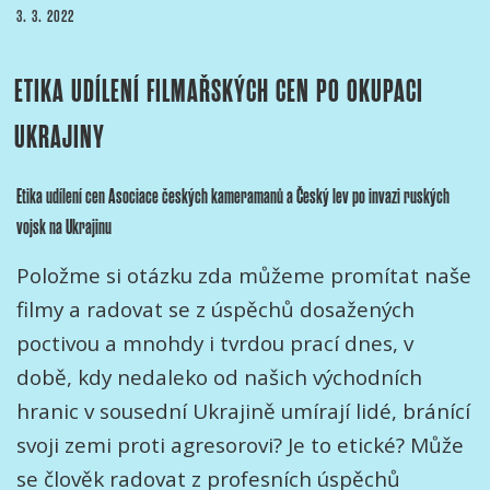
PUBLIKOVÁNO
3. 3. 2022
ETIKA UDÍLENÍ FILMAŘSKÝCH CEN PO OKUPACI
UKRAJINY
Etika udílení cen Asociace českých kameramanů a Český lev po invazi ruských
vojsk na Ukrajinu
Položme si otázku zda můžeme promítat naše
filmy a radovat se z úspěchů dosažených
poctivou a mnohdy i tvrdou prací dnes, v
době, kdy nedaleko od našich východních
hranic v sousední Ukrajině umírají lidé, bránící
svoji zemi proti agresorovi? Je to etické? Může
se člověk radovat z profesních úspěchů