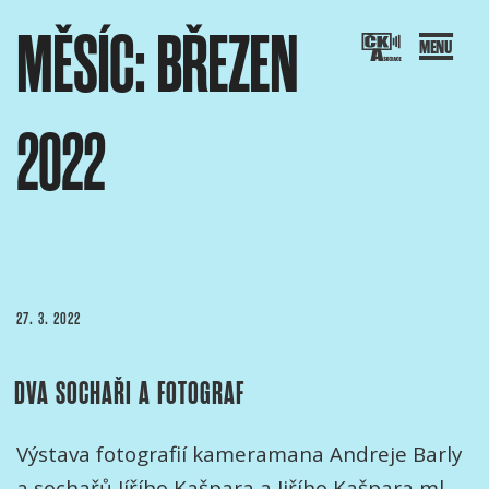
Přejít
MĚSÍC:
BŘEZEN
k
obsahu
webu
2022
SOCIACE ČESKÝCH KAMERAMANŮ
ový portál Asociace českých kameramanů
PUBLIKOVÁNO
27. 3. 2022
DVA SOCHAŘI A FOTOGRAF
Výstava fotografií kameramana Andreje Barly
a sochařů Jířího Kašpara a Jiřího Kašpara ml.