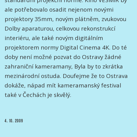
standardní projekční normě. Kino VESMÍR by
ale potřebovalo osadit nejenom novými
projektory 35mm, novým plátněm, zvukovou
Dolby aparaturou, celkovou rekonstrukcí
interiéru, ale také novým digitálním
projektorem normy Digital Cinema 4K. Do té
doby není možné pozvat do Ostravy žádné
zahraniční kameramany, Byla by to zkrátka
mezinárodní ostuda. Doufejme že to Ostrava
dokáže, nápad mít kameramanský festival
také v Čechách je skvělý.
PUBLIKOVÁNO
4. 10. 2009