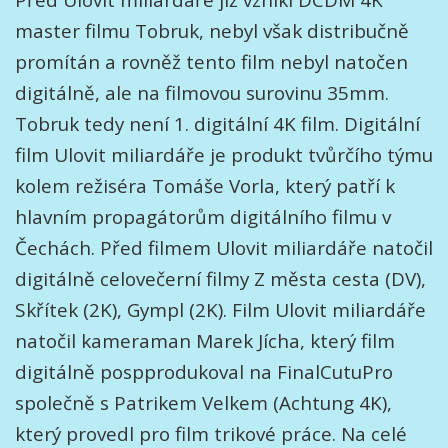
Před Ulovit miliardáře již vznikl DCDM 4K
master filmu Tobruk, nebyl však distribučně
promítán a rovněž tento film nebyl natočen
digitálně, ale na filmovou surovinu 35mm.
Tobruk tedy není 1. digitální 4K film. Digitální
film Ulovit miliardáře je produkt tvůrčího týmu
kolem režiséra Tomáše Vorla, který patří k
hlavním propagátorům digitálního filmu v
Čechách. Před filmem Ulovit miliardáře natočil
digitálně celovečerní filmy Z města cesta (DV),
Skřítek (2K), Gympl (2K). Film Ulovit miliardáře
natočil kameraman Marek Jícha, který film
digitálně pospprodukoval na FinalCutuPro
společně s Patrikem Velkem (Achtung 4K),
který provedl pro film trikové práce. Na celé