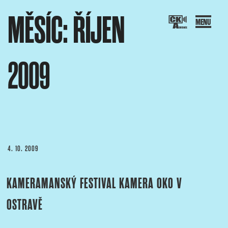
Přejít
MĚSÍC:
ŘÍJEN
k
obsahu
webu
2009
SOCIACE ČESKÝCH KAMERAMANŮ
ový portál Asociace českých kameramanů
PUBLIKOVÁNO
4. 10. 2009
KAMERAMANSKÝ FESTIVAL KAMERA OKO V
OSTRAVĚ