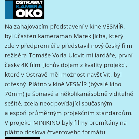
Na zahajovacím představení v kine VESMÍR,
byl účasten kameraman Marek Jícha, který
zde v předpremiéře představil nový český film
režiséra Tomáše Vorla Ulovit miliardáře, první
český 4K film. Jíchův dojem z kvality projekcí,
které v Ostravě měl možnost navštívit, byl
otřesný. Plátno v kině VESMÍR (bývalé kino
70mm) je špinavé a několikanásobně viditelně
sešité, zcela neodpovídající současným
alespoň průměrným projekčním standardům.
V projekci MINIKINO byly filmy promítány na
plátno doslova čtvercového formátu.