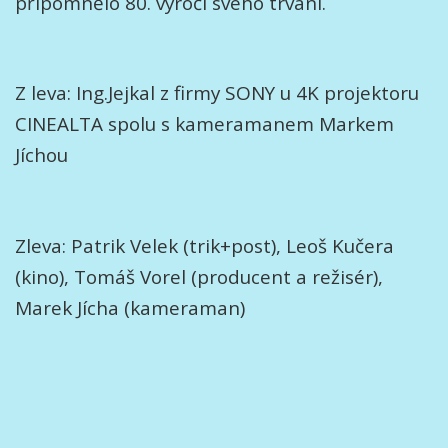
připomnělo 80. výročí svého trvání.
Z leva: Ing.Jejkal z firmy SONY u 4K projektoru
CINEALTA spolu s kameramanem Markem
Jíchou
Zleva: Patrik Velek (trik+post), Leoš Kučera
(kino), Tomáš Vorel (producent a režisér),
Marek Jícha (kameraman)