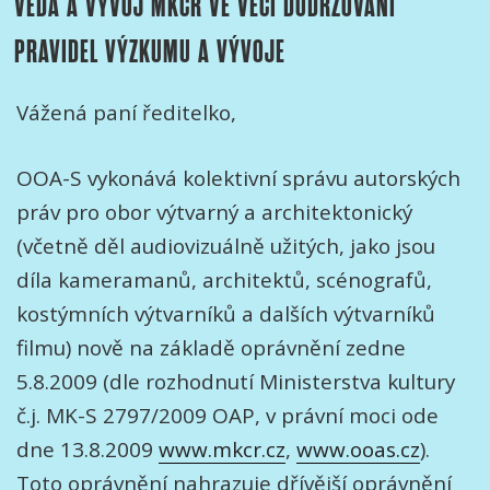
VĚDA A VÝVOJ MKČR VE VĚCI DODRŽOVÁNÍ
PRAVIDEL VÝZKUMU A VÝVOJE
Vážená paní ředitelko,
OOA-S vykonává kolektivní správu autorských
práv pro obor výtvarný a architektonický
(včetně děl audiovizuálně užitých, jako jsou
díla kameramanů, architektů, scénografů,
kostýmních výtvarníků a dalších výtvarníků
filmu) nově na základě oprávnění zedne
5.8.2009 (dle rozhodnutí Ministerstva kultury
č.j. MK-S 2797/2009 OAP, v právní moci ode
dne 13.8.2009
www.mkcr.cz
,
www.ooas.cz
).
Toto oprávnění nahrazuje dřívější oprávnění