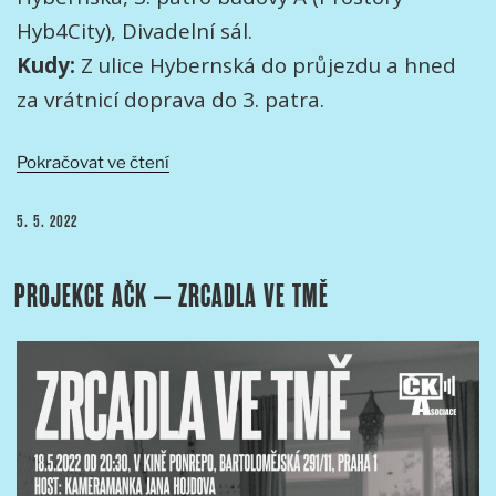
Hyb4City), Divadelní sál.
Kudy:
Z ulice Hybernská do průjezdu a hned
za vrátnicí doprava do 3. patra.
„Andrej
Pokračovat ve čtení
Barla
–
PUBLIKOVÁNO
5. 5. 2022
Ukrajina
1975“
PROJEKCE AČK – ZRCADLA VE TMĚ