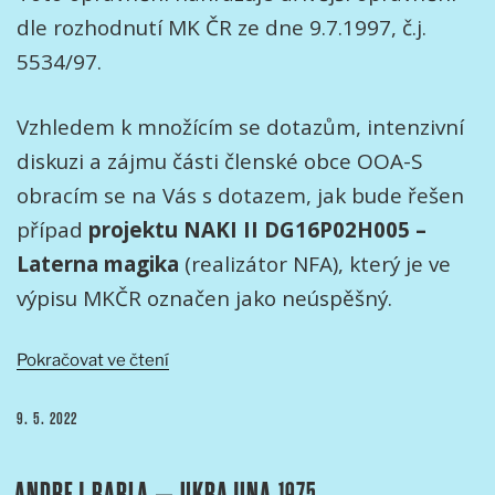
dle rozhodnutí MK ČR ze dne 9.7.1997, č.j.
5534/97.
Vzhledem k množícím se dotazům, intenzivní
diskuzi a zájmu části členské obce OOA-S
obracím se na Vás s dotazem, jak bude řešen
případ
projektu NAKI II DG16P02H005 –
Laterna magika
(realizátor NFA), který je ve
výpisu MKČR označen jako neúspěšný.
„Otevřený
Pokračovat ve čtení
dopis
OOA-
PUBLIKOVÁNO
9. 5. 2022
S
ředitelce
ANDREJ BARLA – UKRAJINA 1975
Odboru