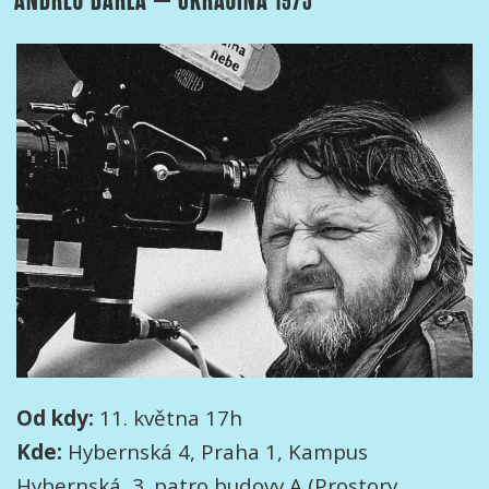
Věda
a
vývoj
MKČR
ve
věci
dodržování
pravidel
výzkumu
a
vývoje“
Od kdy:
11. května 17h
Kde:
Hybernská 4, Praha 1, Kampus
Hybernská, 3. patro budovy A (Prostory