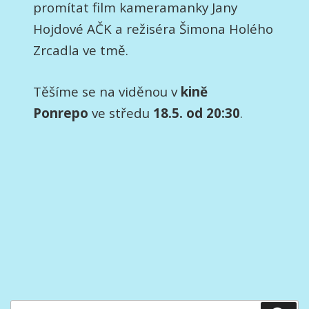
promítat film kameramanky Jany
Hojdové AČK a režiséra Šimona Holého
Zrcadla ve tmě.
Těšíme se na viděnou v
kině
Ponrepo
ve středu
18.5. od 20:30
.
Hledat: