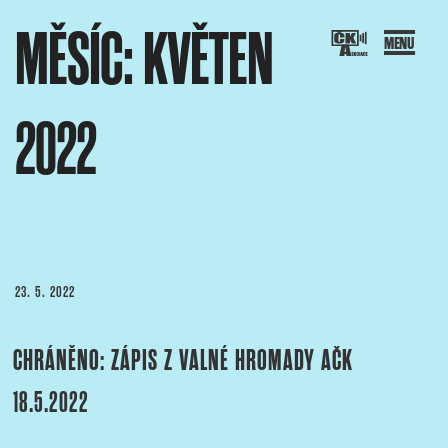
Přejít
MĚSÍC:
KVĚTEN
k
obsahu
webu
2022
SOCIACE ČESKÝCH KAMERAMANŮ
ový portál Asociace českých kameramanů
PUBLIKOVÁNO
23. 5. 2022
CHRÁNĚNO: ZÁPIS Z VALNÉ HROMADY AČK
18.5.2022