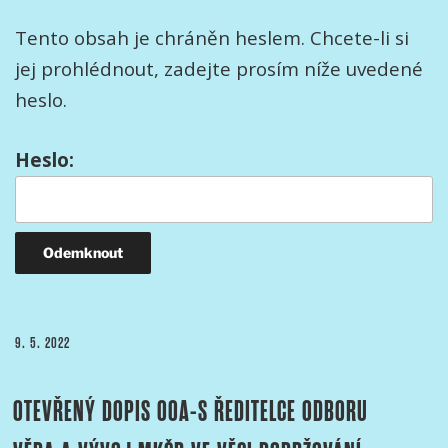
Tento obsah je chráněn heslem. Chcete-li si
jej prohlédnout, zadejte prosím níže uvedené
heslo.
Heslo:
PUBLIKOVÁNO
9. 5. 2022
OTEVŘENÝ DOPIS OOA-S ŘEDITELCE ODBORU