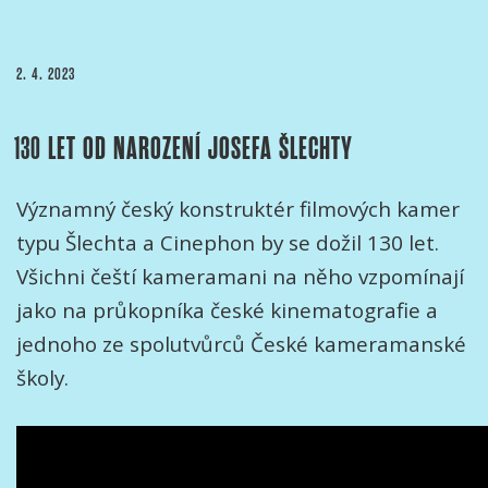
PUBLIKOVÁNO
2. 4. 2023
130 LET OD NAROZENÍ JOSEFA ŠLECHTY
Významný český konstruktér filmových kamer
typu Šlechta a Cinephon by se dožil 130 let.
Všichni čeští kameramani na něho vzpomínají
jako na průkopníka české kinematografie a
jednoho ze spolutvůrců České kameramanské
školy.