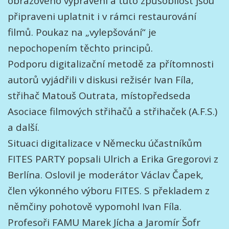
obrazového vyprávění a tuto způsobilost jsou
připraveni uplatnit i v rámci restaurování
filmů. Poukaz na „vylepšování“ je
nepochopením těchto principů.
Podporu digitalizační metodě za přítomnosti
autorů vyjádřili v diskusi režisér Ivan Fíla,
střihač Matouš Outrata, místopředseda
Asociace filmových střihačů a střihaček (A.F.S.)
a další.
Situaci digitalizace v Německu účastníkům
FITES PARTY popsali Ulrich a Erika Gregorovi z
Berlína. Oslovil je moderátor Václav Čapek,
člen výkonného výboru FITES. S překladem z
němčiny pohotově vypomohl Ivan Fíla.
Profesoři FAMU Marek Jícha a Jaromír Šofr