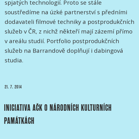
spjatých technologií. Proto se stále
soustředíme na úzké partnerství s předními
dodavateli filmové techniky a postprodukčních
služeb v ČR, z nichž někteří mají zázemí přímo
v areálu studií. Portfolio postprodukčních
služeb na Barrandově doplňují i dabingová
studia.
PUBLIKOVÁNO
21. 7. 2014
INICIATIVA AČK O NÁRODNÍCH KULTURNÍCH
PAMÁTKÁCH