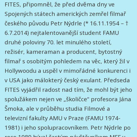
FITES, připomněl, že před dvěma dny ve
Spojených státech amerických zemřel filmař
českého původu Petr Nýdrle (* 16.11.1954 – †
6.7.2014) nejtalentovanější student FAMU
druhé poloviny 70. let minulého století,
režisér, kameraman a producent, bytostný
filmař s osobitým pohledem na věc, který žil v
Hollywoodu a uspěl v mimořádné konkurenci i
v USA jako málokterý český exulant. Předseda
FITES vyjádřil radost nad tím, že mohl být jeho
spolužákem nejen ve „školičce“ profesora Jána
Šmoka, ale v průběhu studia Filmové a
televizní fakulty AMU v Praze (FAMU 1974-
1981) i jeho spolupracovníkem. Petr Nýdrle po
roce 1989 býval častým návštěvníkem MFF v