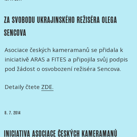
ZA SVOBODU UKRAJINSKÉHO REŽISÉRA OLEGA
SENCOVA
Asociace českých kameramanů se přidala k
iniciativě ARAS a FITES a připojila svůj podpis
pod žádost o osvobození režiséra Sencova.
Detaily čtete
ZDE.
PUBLIKOVÁNO
8. 7. 2014
INICIATIVA ASOCIACE ČESKÝCH KAMERAMANŮ