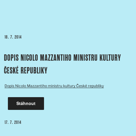
PUBLIKOVÁNO
18. 7. 2014
DOPIS NICOLO MAZZANTIHO MINISTRU KULTURY
ČESKÉ REPUBLIKY
Dopis Nicolo Mazzantiho ministru kultury České republiky
Stáhnout
PUBLIKOVÁNO
17. 7. 2014