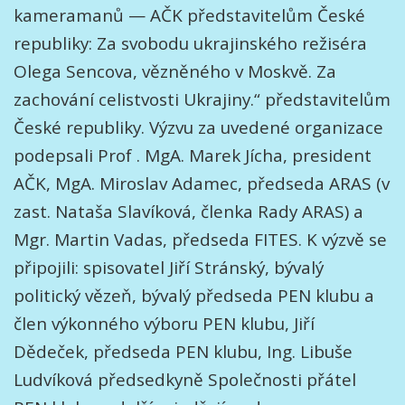
kameramanů — AČK představitelům České
republiky: Za svobodu ukrajinského režiséra
Olega Sencova, vězněného v Moskvě. Za
zachování celistvosti Ukrajiny.“ představitelům
České republiky. Výzvu za uvedené organizace
podepsali Prof . MgA. Marek Jícha, president
AČK, MgA. Miroslav Adamec, předseda ARAS (v
zast. Nataša Slavíková, členka Rady ARAS) a
Mgr. Martin Vadas, předseda FITES. K výzvě se
připojili: spisovatel Jiří Stránský, bývalý
politický vězeň, bývalý předseda PEN klubu a
člen výkonného výboru PEN klubu, Jiří
Dědeček, předseda PEN klubu, Ing. Libuše
Ludvíková předsedkyně Společnosti přátel