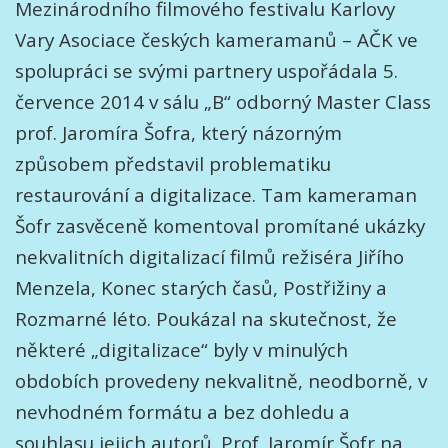
Mezinárodního filmového festivalu Karlovy
Vary Asociace českých kameramanů – AČK ve
spolupráci se svými partnery uspořádala 5.
července 2014 v sálu „B“ odborný Master Class
prof. Jaromíra Šofra, který názorným
způsobem představil problematiku
restaurování a digitalizace. Tam kameraman
Šofr zasvěceně komentoval promítané ukázky
nekvalitních digitalizací filmů režiséra Jiřího
Menzela, Konec starých časů, Postřižiny a
Rozmarné léto. Poukázal na skutečnost, že
některé „digitalizace“ byly v minulých
obdobích provedeny nekvalitně, neodborně, v
nevhodném formátu a bez dohledu a
souhlasu jejich autorů. Prof. Jaromír Šofr na