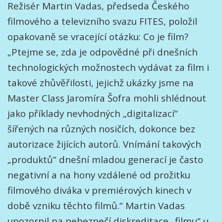
Režisér Martin Vadas, předseda Českého
filmového a televizního svazu FITES, položil
opakovaně se vracející otázku: Co je film?
„Ptejme se, zda je odpovědné při dnešních
technologických možnostech vydávat za film i
takové zhůvěřilosti, jejichž ukázky jsme na
Master Class Jaromíra Šofra mohli shlédnout
jako příklady nevhodných „digitalizací“
šířených na různých nosičích, dokonce bez
autorizace žijících autorů. Vnímání takových
„produktů“ dnešní mladou generací je často
negativní a na hony vzdálené od prožitku
filmového diváka v premiérových kinech v
době vzniku těchto filmů.“ Martin Vadas
upozornil na nebezpečí diskreditace „filmu“ u