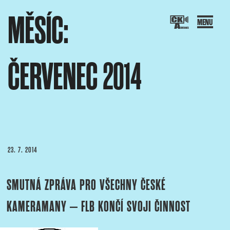
Přejít
MĚSÍC:
k
obsahu
webu
ČERVENEC 2014
SOCIACE ČESKÝCH KAMERAMANŮ
ový portál Asociace českých kameramanů
PUBLIKOVÁNO
23. 7. 2014
SMUTNÁ ZPRÁVA PRO VŠECHNY ČESKÉ
KAMERAMANY – FLB KONČÍ SVOJI ČINNOST