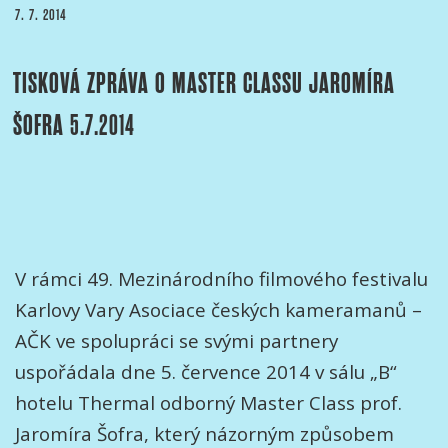
PUBLIKOVÁNO
7. 7. 2014
na
karlovarském
TISKOVÁ ZPRÁVA O MASTER CLASSU JAROMÍRA
filmovém
festivalu
ŠOFRA 5.7.2014
2014“
V rámci 49. Mezinárodního filmového festivalu
Karlovy Vary Asociace českých kameramanů –
AČK ve spolupráci se svými partnery
uspořádala dne 5. července 2014 v sálu „B“
hotelu Thermal odborný Master Class prof.
Jaromíra Šofra, který názorným způsobem