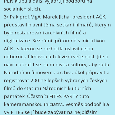
PEN klubu a další vyjadřují podporu na
sociálních sítích.
3/ Pak prof.MgA. Marek Jícha, president AČK,
představil hlavní téma setkání filmařů, kterým
bylo restaurování archivních filmů a
digitalizace. Seznámil přítomné s iniciativou
AČK , s kterou se rozhodla oslovit celou
odbornou filmovou a televizní veřejnost. Jde o
návrh obrátit se na ministra kultury, aby zadal
Národnímu filmovému archivu úkol připravit a
registrovat 200 nejlepších vybraných českých
filmů do statutu Národních kulturních
památek. Účastníci FITES PARTY tuto
kameramanskou iniciativu vesměs podpořili a
VV FITES se jí bude zabývat na nejbližším