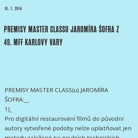
PUBLIKOVÁNO
10. 7. 2014
PREMISY MASTER CLASSU JAROMÍRA ŠOFRA Z
49. MFF KARLOVY VARY
PREMISY MASTER CLASS(u) JAROMÍRA
ŠOFRA:__
1)_
Pro digitální restaurování filmů do původní
autory vytvořené podoby nelze uplatňovat jen
metody založené na pouhých technických