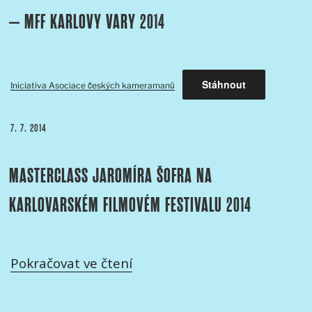
– MFF KARLOVY VARY 2014
Stáhnout
Iniciativa Asociace českých kameramanů
PUBLIKOVÁNO
7. 7. 2014
MASTERCLASS JAROMÍRA ŠOFRA NA
KARLOVARSKÉM FILMOVÉM FESTIVALU 2014
„Masterclass
Pokračovat ve čtení
Jaromíra
Šofra