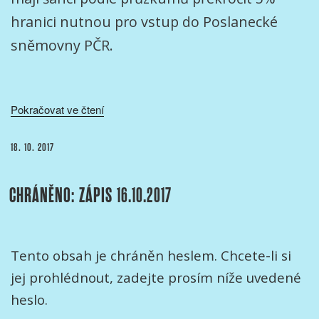
hranici nutnou pro vstup do Poslanecké
sněmovny PČR.
„ZPRÁVA
Pokračovat ve čtení
OOA-
S
PUBLIKOVÁNO
18. 10. 2017
K
VOLBÁM
CHRÁNĚNO: ZÁPIS 16.10.2017
DO
POSLANECKÉ
SNĚMOVNY
ČESKÉ
Tento obsah je chráněn heslem. Chcete-li si
REPUBLIKY“
jej prohlédnout, zadejte prosím níže uvedené
heslo.