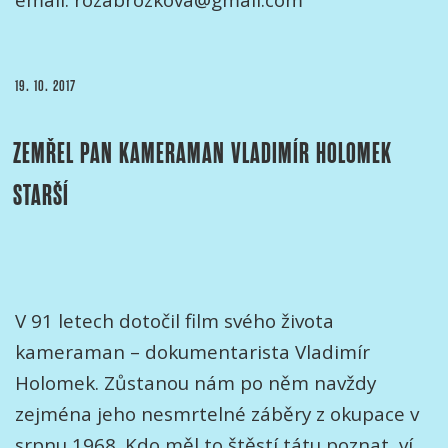
email: rozabrozkova@gmail.com
PUBLIKOVÁNO
19. 10. 2017
ZEMŘEL PAN KAMERAMAN VLADIMÍR HOLOMEK
STARŠÍ
V 91 letech dotočil film svého života
kameraman – dokumentarista Vladimír
Holomek. Zůstanou nám po něm navždy
zejména jeho nesmrtelné záběry z okupace v
srpnu 1968. Kdo měl to štěstí tátu poznat, ví