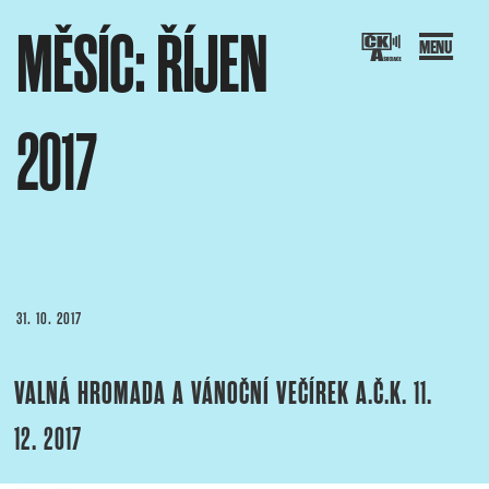
Přejít
MĚSÍC:
ŘÍJEN
k
obsahu
webu
2017
SOCIACE ČESKÝCH KAMERAMANŮ
ový portál Asociace českých kameramanů
PUBLIKOVÁNO
31. 10. 2017
VALNÁ HROMADA A VÁNOČNÍ VEČÍREK A.Č.K. 11.
12. 2017