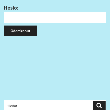
Heslo:
Hledat:
Hled