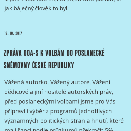
jak báječný člověk to byl.
PUBLIKOVÁNO
19. 10. 2017
ZPRÁVA OOA-S K VOLBÁM DO POSLANECKÉ
SNĚMOVNY ČESKÉ REPUBLIKY
Vážená autorko, Vážený autore, Vážení
dědicové a jiní nositelé autorských práv,
před poslaneckými volbami jsme pro Vás
připravili výběr z programů jednotlivých
významných politických stran a hnutí, které
mají šanci podle průzkumů překročit 5%