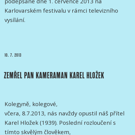
podepsané dne 1. července 2013 na
Karlovarském festivalu v rámci televizního
vysílání.
PUBLIKOVÁNO
10. 7. 2013
ZEMŘEL PAN KAMERAMAN KAREL HLOŽEK
Kolegyně, kolegové,
včera, 8.7.2013, nás navždy opustil náš přítel
Karel Hložek (1939). Poslední rozloučení s
tímto skvělým člověkem,