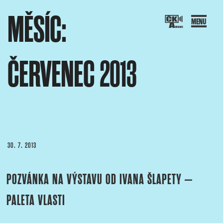
Přejít
MĚSÍC:
k
obsahu
webu
ČERVENEC 2013
SOCIACE ČESKÝCH KAMERAMANŮ
ový portál Asociace českých kameramanů
PUBLIKOVÁNO
30. 7. 2013
POZVÁNKA NA VÝSTAVU OD IVANA ŠLAPETY –
PALETA VLASTI