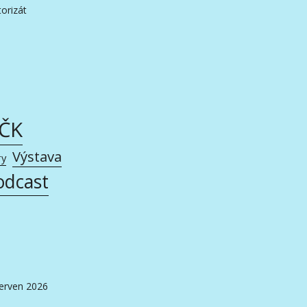
orizát
AČK
Výstava
ry
odcast
erven 2026