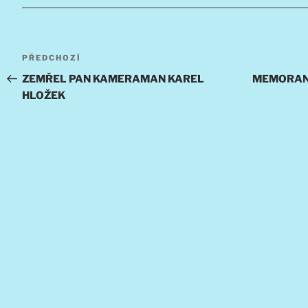
Navigace
Předchozí
PŘEDCHOZÍ
pro
příspěvek
ZEMŘEL PAN KAMERAMAN KAREL
MEMORAN
HLOŽEK
příspěvek