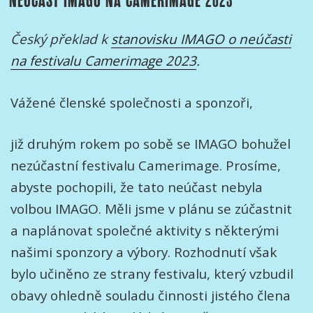
NEÚČAST IMAGO NA CAMERIMAGE 2023
českých
kameramanů
Český překlad k
stanovisku IMAGO o neúčasti
za
na festivalu Camerimage 2023
.
rok
2023“
Vážené členské společnosti a sponzoři,
již druhým rokem po sobě se IMAGO bohužel
nezúčastní festivalu Camerimage. Prosíme,
abyste pochopili, že tato neúčast nebyla
volbou IMAGO. Měli jsme v plánu se zúčastnit
a naplánovat společné aktivity s některými
našimi sponzory a výbory. Rozhodnutí však
bylo učiněno ze strany festivalu, který vzbudil
obavy ohledně souladu činnosti jistého člena