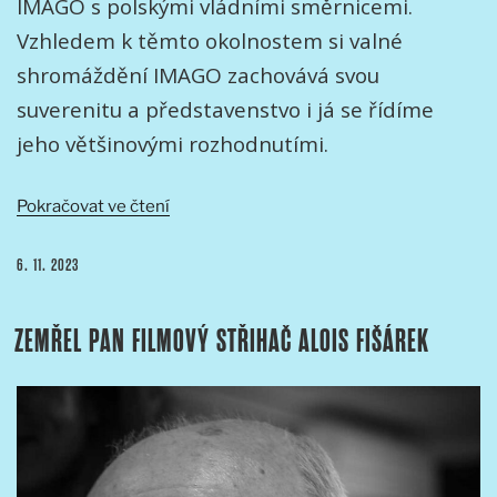
IMAGO s polskými vládními směrnicemi.
Vzhledem k těmto okolnostem si valné
shromáždění IMAGO zachovává svou
suverenitu a představenstvo i já se řídíme
jeho většinovými rozhodnutími.
„Neúčast
Pokračovat ve čtení
IMAGO
na
PUBLIKOVÁNO
6. 11. 2023
Camerimage
2023“
ZEMŘEL PAN FILMOVÝ STŘIHAČ ALOIS FIŠÁREK