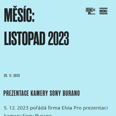
Přejít
MĚSÍC:
k
obsahu
webu
LISTOPAD 2023
SOCIACE ČESKÝCH KAMERAMANŮ
ový portál Asociace českých kameramanů
PUBLIKOVÁNO
28. 11. 2023
PREZENTACE KAMERY SONY BURANO
5. 12. 2023 pořádá firma Elvia Pro prezentaci
kamery Sony Burano.