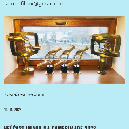
lampafilmx@gmail.com.
„Připomenutí
Pokračovat ve čtení
na
Nominace
PUBLIKOVÁNO
15. 11. 2023
na
Ceny
Asociace