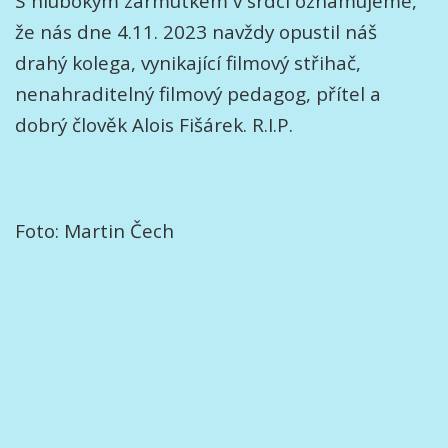
S hlubokým zármutkem v srdci oznamujeme,
že nás dne 4.11. 2023 navždy opustil náš
drahý kolega, vynikající filmový střihač,
nenahraditelný filmový pedagog, přítel a
dobrý člověk Alois Fišárek. R.I.P.
Foto: Martin Čech