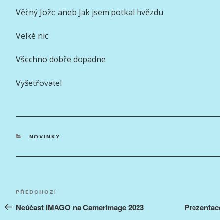
Věčný Jožo aneb Jak jsem potkal hvězdu
Velké nic
Všechno dobře dopadne
Vyšetřovatel
RUBRIKY
NOVINKY
Navigace
Předchozí
PŘEDCHOZÍ
pro
příspěvek
Neúčast IMAGO na Camerimage 2023
Prezentac