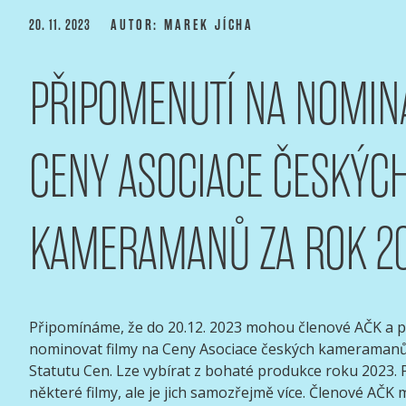
Přejít
PUBLIKOVÁNO
20. 11. 2023
AUTOR: MAREK JÍCHA
k
obsahu
PŘIPOMENUTÍ NA NOMIN
webu
ASOCIACE ČESKÝCH 
webový portál Asociace českých kameramanů
CENY ASOCIACE ČESKÝC
KAMERAMANŮ ZA ROK 2
Připomínáme, že do 20.12. 2023 mohou členové AČK a p
nominovat filmy na Ceny Asociace českých kameramanů
Statutu Cen. Lze vybírat z bohaté produkce roku 2023.
některé filmy, ale je jich samozřejmě více. Členové AČK