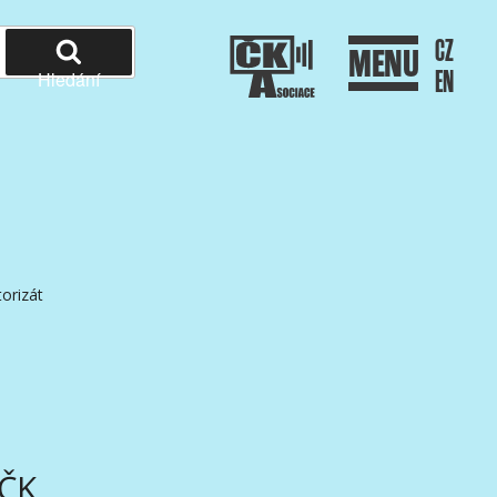
CZ
MENU
EN
Hledání
orizát
AČK