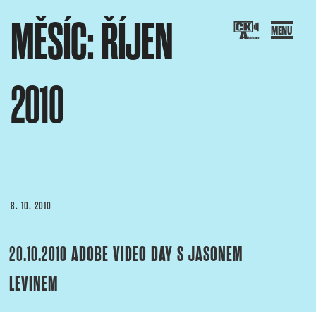
Přejít
MĚSÍC:
ŘÍJEN
k
obsahu
webu
2010
SOCIACE ČESKÝCH KAMERAMANŮ
ový portál Asociace českých kameramanů
PUBLIKOVÁNO
8. 10. 2010
20.10.2010 ADOBE VIDEO DAY S JASONEM
LEVINEM