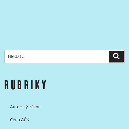
DIGITÁLNÍ
PROJEKCE
NA
FAMU“
Hledat:
Hled
RUBRIKY
Autorský zákon
Cena AČK