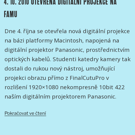
4. 10. 2010 OTEVŘENA DIGITÁLNÍ PROJEKCE NA
FAMU
Dne 4. října se otevřela nová digitální projekce
na bázi platformy Macintosh, napojená na
digitální projektor Panasonic, prostřednictvím
optických kabelů. Studenti katedry kamery tak
dostali do rukou nový nástroj, umožňující
projekci obrazu přímo z FinalCutuPro v
rozlišení 1920×1080 nekompresně 10bit 422
naším digitálním projektorem Panasonic.
„4.
Pokračovat ve čtení
10.
2010
OTEVŘENA