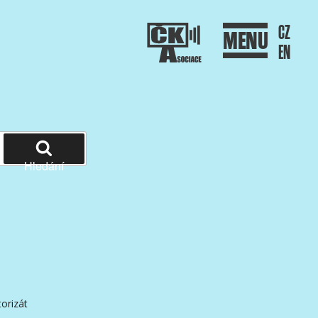
CZ
MENU
EN
Hledání
orizát