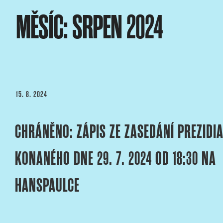
Přejít
MĚSÍC:
SRPEN 2024
k
obsahu
webu
ASOCIACE ČESKÝCH 
webový portál Asociace českých kameramanů
PUBLIKOVÁNO
15. 8. 2024
CHRÁNĚNO: ZÁPIS ZE ZASEDÁNÍ PREZIDI
KONANÉHO DNE 29. 7. 2024 OD 18:30 NA
HANSPAULCE