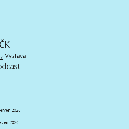
AČK
Výstava
ry
odcast
erven 2026
ezen 2026