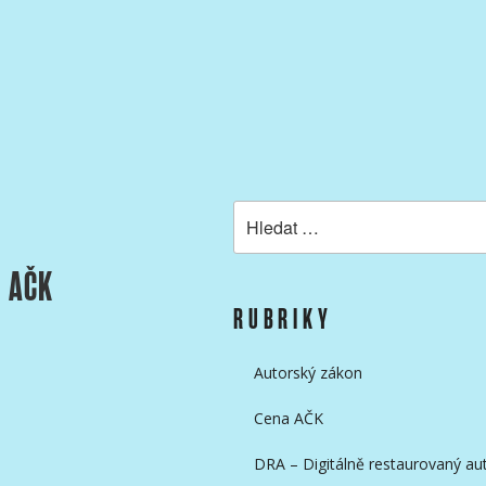
KAMERAMANŮ
Hledat:
A AČK
RUBRIKY
Autorský zákon
Cena AČK
DRA – Digitálně restaurovaný aut