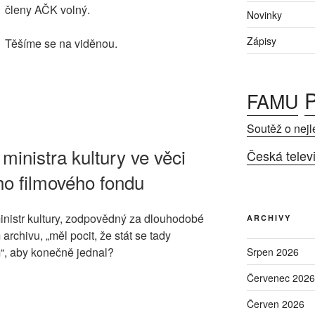
členy AČK volný.
Novinky
Zápisy
Těšíme se na viděnou.
P
FAMU
Soutěž o nejl
 ministra kultury ve věci
Česká telev
ho filmového fondu
ministr kultury, zodpovědný za dlouhodobé
ARCHIVY
rchivu, „měl pocit, že stát se tady
“, aby konečně jednal?
Srpen 2026
Červenec 2026
Červen 2026