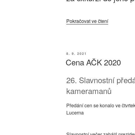
„NFA
Pokračovat ve čtení
trestá
kameraman
zrušením
pozvánky
PUBLIKOVÁNO
8. 9. 2021
za
Cena AČK 2020
exkurzi
do
26. Slavnostní pře
jeho
pracovišť“
kameramanů
Předání cen se konalo ve čtvrtek
Lucerna
Slavnostní večer zahájil prezi