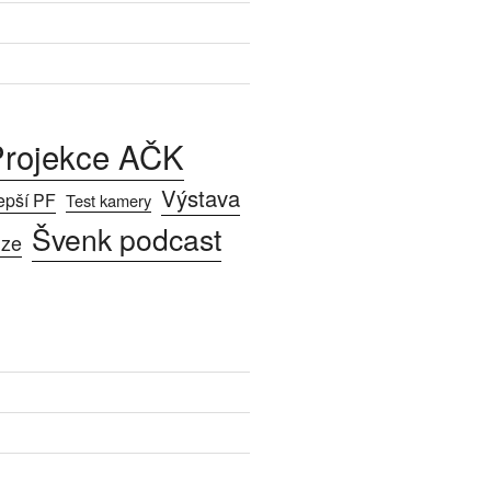
rojekce AČK
Výstava
epší PF
Test kamery
Švenk podcast
ize