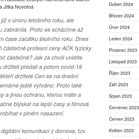
Duben 2024
a Jitka Novotná
Březen 2024
již v únoru letošního roku, ale
Únor 2024
 zabránila. Proto se scházíme až
ím čase začátku školního roku. Dnes
Leden 2024
 částečně profesní ceny AČK fyzicky
Prosinec 2023
roč částečně? Jak za chvíli uvidíte
Listopad 2023
 držiteli předali a potom covid-19
Říjen 2023
ěkteří držitelé Cen se na dnešní
Září 2023
emáme ještě vyhráno. Proto také
y a jinou ochranu, kterou máte a
Srpen 2023
ačne blýskat na lepší časy a filmová
Červenec 2023
robíhat v piném nasazení.
Červen 2023
 digitální komunikaci z domova, tzv.
Květen 2023