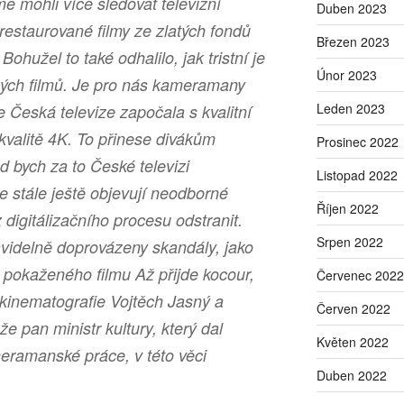
e mohli více sledovat televizní
Duben 2023
 restaurované filmy ze zlatých fondů
Březen 2023
ohužel to také odhalilo, jak tristní je
Únor 2023
ských filmů. Je pro nás kameramany
Leden 2023
e Česká televize započala s kvalitní
é kvalitě 4K. To přinese divákům
Prosinec 2022
d bych za to České televizi
Listopad 2022
e stále ještě objevují neodborné
Říjen 2022
igitálizačního procesu odstranit.
Srpen 2022
avidelně doprovázeny skandály, jako
ě pokaženého filmu Až přijde kocour,
Červenec 2022
é kinematografie Vojtěch Jasný a
Červen 2022
e pan ministr kultury, který dal
Květen 2022
eramanské práce, v této věci
Duben 2022