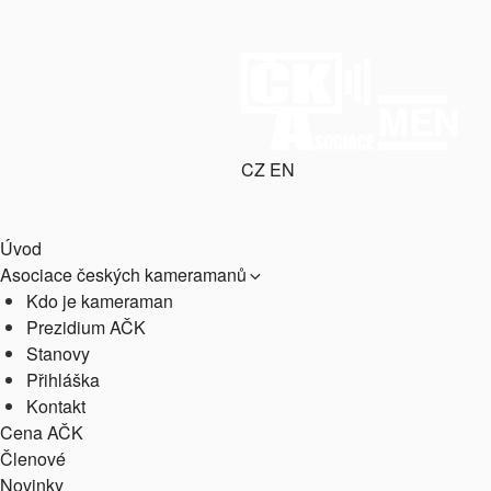
Přejít
k
obsahu
webu
MENU
CZ
EN
ASOCIACE
webový portál Asociace český
Úvod
Asociace českých kameramanů
Kdo je kameraman
Prezidium AČK
Stanovy
Přihláška
Kontakt
Cena AČK
Členové
Novinky