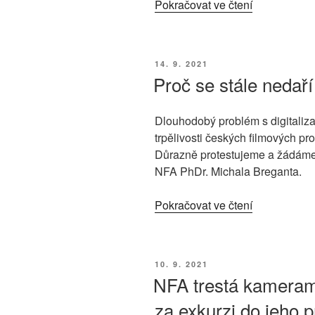
„Již
Pokračovat ve čtení
4.
interpelace
na
PUBLIKOVÁNO
14. 9. 2021
ministra
Proč se stále nedaří 
kultury
ve
Dlouhodobý problém s digitaliza
věci
trpělivosti českých filmových pr
digitalizace
Důrazně protestujeme a žádáme 
národního
NFA PhDr. Michala Breganta.
filmového
fondu“
„Proč
Pokračovat ve čtení
se
stále
nedaří
PUBLIKOVÁNO
10. 9. 2021
digitalizovat
NFA trestá kamera
české
za exkurzi do jeho p
filmy?“