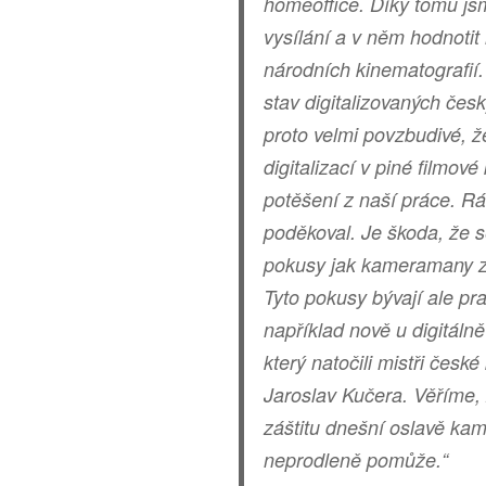
homeoffice. Díky tomu jsm
vysílání a v něm hodnotit
národních kinematografií. B
stav digitalizovaných če
proto velmi povzbudivé, ž
digitalizací v piné filmov
potěšení z naší práce. Rá
poděkoval. Je škoda, že s
pokusy jak kameramany z d
Tyto pokusy bývají ale pr
například nově u digitáln
který natočili mistři česk
Jaroslav Kučera. Věříme, ž
záštitu dnešní oslavě kam
neprodleně pomůže.“