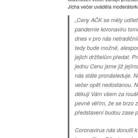
Jícha večer uváděla moderátork
„Ceny AČK se měly udílet 
pandemie koronaviru tomu
dnes v pro nás netradičn
tedy bude možné, alespoň
jejich držitelům předat. P
jednu Cenu jsme již jejímu
nás stále pronásleduje. N
večer opět nedostanou. N
děkuji Vám všem za roušk
pevně věřím, že se brzo z
představení budou zase p
Coronavirus nás donutil k