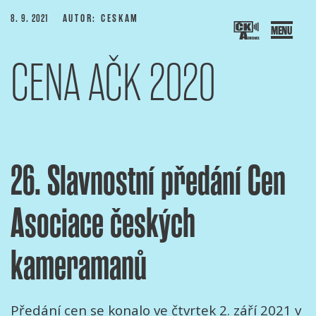
Přejít
PUBLIKOVÁNO
8. 9. 2021
AUTOR: CESKAM
k
obsahu
CENA AČK 2020
webu
SOCIACE ČESKÝCH KAMERAMANŮ
ový portál Asociace českých kameramanů
26. Slavnostní předání Cen
Asociace českých
kameramanů
Předání cen se konalo ve čtvrtek 2. září 2021 v