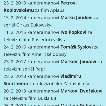
23. 2. 2013 kameramanovi
Petrovi
Koblovskému
za film Aplaus
15. 2. 2014 kameramanovi
Marku
Jandovi
za
seriál Cirkus Bukowsky
11. 2. 2015 kameramanovi
Ivo
Popkovi
za
televizní film Poslední cyklista
24. 2. 2016 kameramanovi
Tomáši
Syslovi
za
televizní film Americké dopisy
23. 2. 2017 kameramanovi
Markovi
Jandovi
za
televizní seriál Rapl
28. 2. 2018 kameramanovi
Vladimíru
Smutnému
za televizní film Zádušní mše
20. 2. 2019 kameramanovi
Markovi
Dvořákovi
za televizní film Dukla 68
26. 2. 2020 kameramanovi
Martinu Dubovi
za