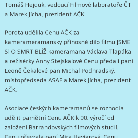
Tomáš Hejduk, vedoucí Filmové laboratoře ČT
a Marek Jícha, prezident AČK.
Porota udělila Cenu AČK za
kamerameramansky přínosné dílo filmu JSME
Sl O SMRT BLÍŽ kameramana Václava Tlapáka
a režisérky Anny Stejskalové Cenu předali paní
Leoně Čekalové pan Michal Podhradský,
místopředseda ASAF a Marek Jícha, prezident
AČK.
Asociace českých kameramanů se rozhodla
udělit pamětní Cenu AČK k 90. výročí od
založení Barrandovských filmových studií.
Cenu převzala paní Mira Haviarová. Cenu