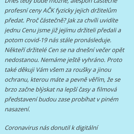
Dnes tedy bude možné, alespoň částečně
profesní ceny AČK fyzicky jejich držitelům
předat. Proč částečně? Jak za chvíli uvidíte
jednu Cenu jsme již jejímu držiteli předali a
potom covid-19 nás stále pronásleduje.
Někteří držitelé Cen se na dnešní večer opět
nedostanou. Nemáme ještě vyhráno. Proto
také děkuji Vám všem za roušky a jinou
ochranu, kterou máte a pevně věřím, že se
brzo začne blýskat na lepší časy a filmová
představení budou zase probíhat v piném
nasazení.
Coronavirus nás donutil k digitální