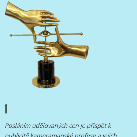
1
Posláním udělovaných cen je přispět k
publicitě kameramanské profese a jejích