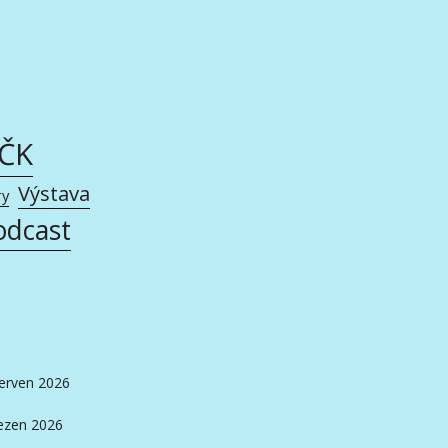
AČK
Výstava
ry
odcast
erven 2026
ezen 2026