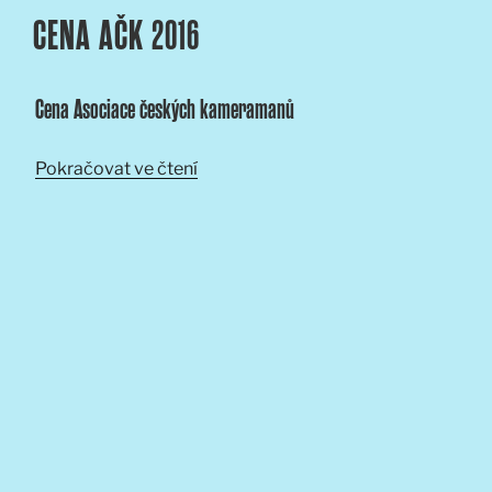
CENA AČK 2016
Cena Asociace českých kameramanů
„Cena
Pokračovat ve čtení
AČK
2016“