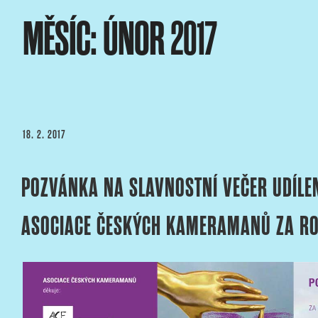
Přejít
MĚSÍC:
ÚNOR 2017
k
obsahu
webu
ASOCIACE ČESKÝCH 
webový portál Asociace českých kameramanů
PUBLIKOVÁNO
18. 2. 2017
POZVÁNKA NA SLAVNOSTNÍ VEČER UDÍLE
ASOCIACE ČESKÝCH KAMERAMANŮ ZA RO