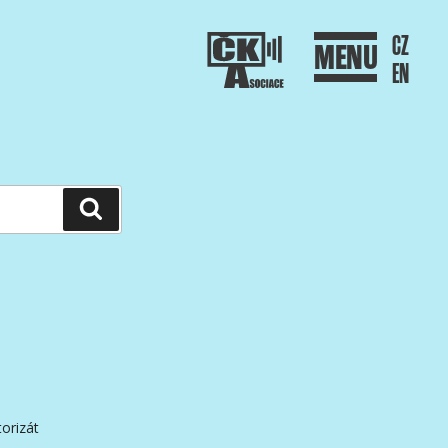
CZ
MENU
EN
Hledání
orizát