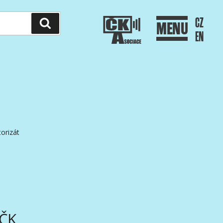
CZ
Hledání
MENU
EN
orizát
AČK