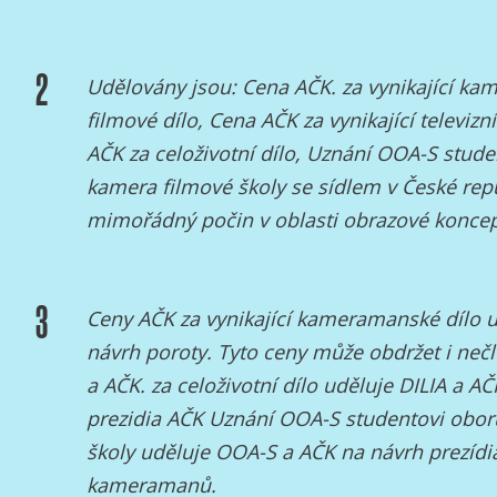
2
Udělovány jsou: Cena AČK. za vynikající k
filmové dílo, Cena AČK za vynikající televizní
AČK za celoživotní dílo, Uznání OOA-S stud
kamera filmové školy se sídlem v České rep
mimořádný počin v oblasti obrazové koncep
3
Ceny AČK za vynikající kameramanské dílo 
návrh poroty. Tyto ceny může obdržet i neč
a AČK. za celoživotní dílo uděluje DILIA a A
prezidia AČK Uznání OOA-S studentovi obor
školy uděluje OOA-S a AČK na návrh prezídi
kameramanů.