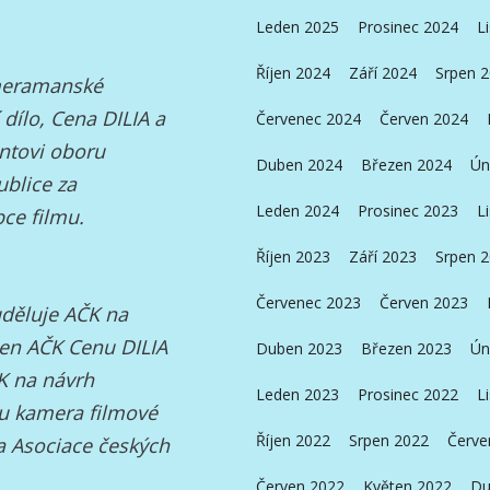
Leden 2025
Prosinec 2024
L
Říjen 2024
Září 2024
Srpen 
ameramanské
 dílo, Cena DILIA a
Červenec 2024
Červen 2024
entovi oboru
Duben 2024
Březen 2024
Ún
ublice za
Leden 2024
Prosinec 2023
L
ce filmu.
Říjen 2023
Září 2023
Srpen 
Červenec 2023
Červen 2023
uděluje AČK na
len AČK Cenu DILIA
Duben 2023
Březen 2023
Ún
ČK na návrh
Leden 2023
Prosinec 2022
L
u kamera filmové
Říjen 2022
Srpen 2022
Červe
a Asociace českých
Červen 2022
Květen 2022
Du