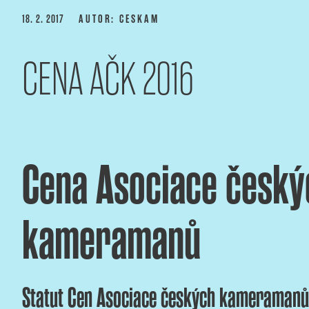
Přejít
PUBLIKOVÁNO
18. 2. 2017
AUTOR: CESKAM
k
obsahu
CENA AČK 2016
webu
ASOCIACE ČESKÝCH 
webový portál Asociace českých kameramanů
Cena Asociace český
kameramanů
Statut Cen Asociace českých kameramanů