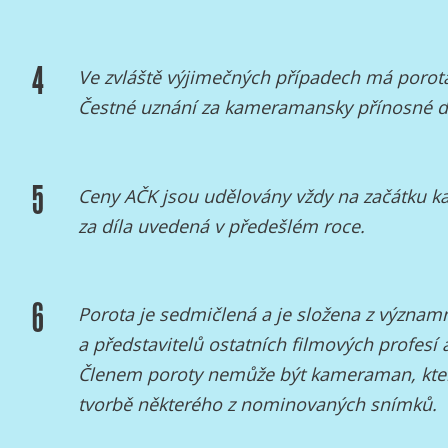
4
Ve zvláště výjimečných případech má porota
Čestné uznání za kameramansky přínosné di
5
Ceny AČK jsou udělovány vždy na začátku k
za díla uvedená v předešlém roce.
6
Porota je sedmičlená a je složena z význ
a představitelů ostatních filmových profesí a
Členem poroty nemůže být kameraman, kter
tvorbě některého z nominovaných snímků.