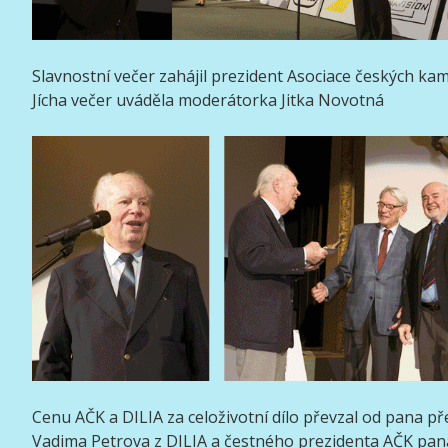
Slavnostní večer zahájil prezident Asociace českých 
Jícha večer uváděla moderátorka Jitka Novotná
Cenu AČK a DILIA za celoživotní dílo převzal od pana p
Vadima Petrova z DILIA a čestného prezidenta AČK pa