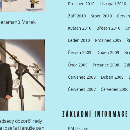
Prosinec 2010
Listopad 2010
Září 2010
Srpen 2010
Červen
kameramanů Marek
Květen 2010
Březen 2010
Ún
Leden 2010
Prosinec 2009
Ř
Červen 2009
Duben 2009
Bř
Únor 2009
Prosinec 2008
Zá
Červenec 2008
Duben 2008
Červenec 2007
Červenec 2006
ZÁKLADNÍ INFORMACE
ředsedy dozorčí rady
na Josefa Hanuše pan
Přihlásit se