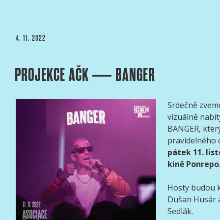
PUBLIKOVÁNO
4. 11. 2022
PROJEKCE AČK — BANGER
Srdečně zveme
vizuálně nabit
BANGER, který
pravidelného 
pátek 11. lis
kině Ponrepo
Hosty budou
Dušan Husár a
Sedlák.