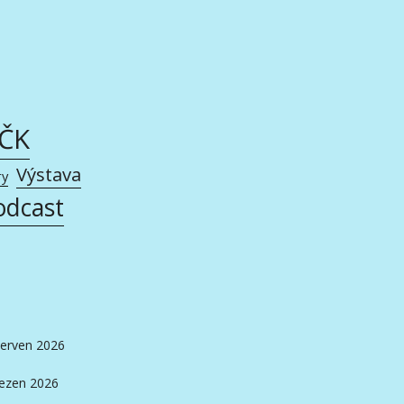
AČK
Výstava
ry
odcast
erven 2026
ezen 2026