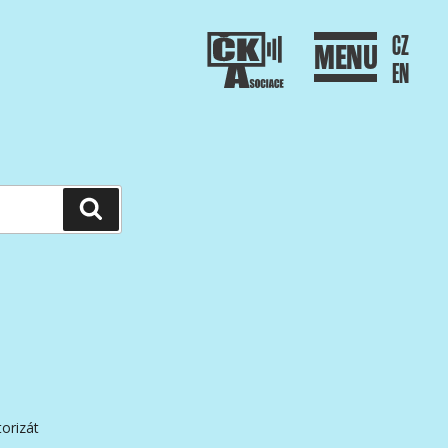
CZ
MENU
EN
Hledání
orizát