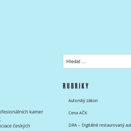
KAMERAMANŮ
Hledat:
RUBRIKY
Autorský zákon
ofesionálních kamer
Cena AČK
g
DRA – Digitálně restaurovaný aut
ociace českých