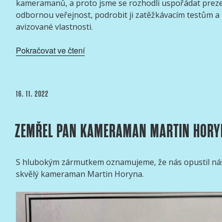
kameramanů, a proto jsme se rozhodli uspořádat prezen
odbornou veřejnost, podrobit ji zatěžkávacím testům a p
avizované vlastnosti.
„ARRI
Pokračovat ve čtení
ALEXA
35
versus
PUBLIKOVÁNO
16. 11. 2022
ARRI
ALEXA
MINI“
ZEMŘEL PAN KAMERAMAN MARTIN HORY
S hlubokým zármutkem oznamujeme, že nás opustil ná
skvělý kameraman Martin Horyna.