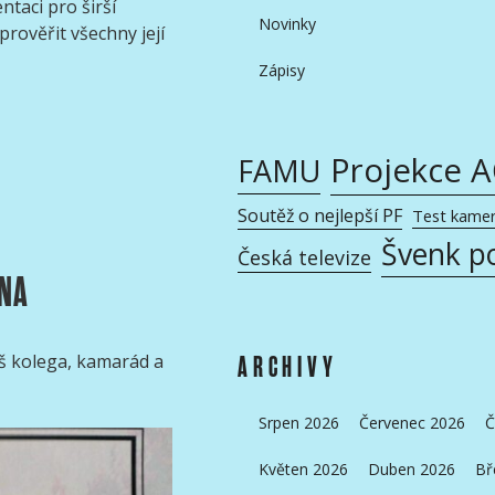
taci pro širší
Novinky
rověřit všechny její
Zápisy
Projekce 
FAMU
Soutěž o nejlepší PF
Test kame
Švenk p
Česká televize
NA
š kolega, kamarád a
ARCHIVY
Srpen 2026
Červenec 2026
Č
Květen 2026
Duben 2026
Bř