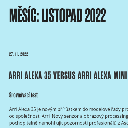
Přejít
MĚSÍC:
LISTOPAD 2022
k
obsahu
webu
ASOCIACE ČESKÝCH 
webový portál Asociace českých kameramanů
PUBLIKOVÁNO
27. 11. 2022
ARRI ALEXA 35 VERSUS ARRI ALEXA MINI
Srovnávací test
Arri Alexa 35 je novým přírůstkem do modelové řady pr
od společnosti Arri. Nový senzor a obrazový processin
pochopitelně nemohl ujít pozornosti profesionálů z As