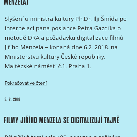
MENZELA)
Slyšení u ministra kultury Ph.Dr. Ilji Šmída po
interpelaci pana poslance Petra Gazdíka o
metodě DRA a požadavku digitalizace filmů
Jiřího Menzela – konaná dne 6.2. 2018. na
Ministerstvu kultury České republiky,
Maltézské náměstí č.1, Praha 1.
„Zpráva
Pokračovat ve čtení
o
setkání
PUBLIKOVÁNO
3. 2. 2018
na
základě
FILMY JIŘÍHO MENZELA SE DIGITALIZUJÍ TAJNĚ
interpelace
Petra
Gazdíka