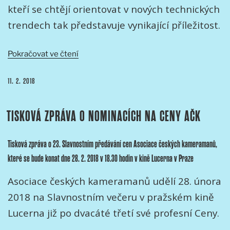
kteří se chtějí orientovat v nových technických
trendech tak představuje vynikající příležitost.
„ZPRÁVA
Pokračovat ve čtení
O
BSC
PUBLIKOVÁNO
11. 2. 2018
EXPO
2018“
TISKOVÁ ZPRÁVA O NOMINACÍCH NA CENY AČK
Tisková zpráva o 23. Slavnostním předávání cen Asociace českých kameramanů,
které se bude konat dne 28. 2. 2018 v 18.30 hodin v kině Lucerna v Praze
Asociace českých kameramanů udělí 28. února
2018 na Slavnostním večeru v pražském kině
Lucerna již po dvacáté třetí své profesní Ceny.