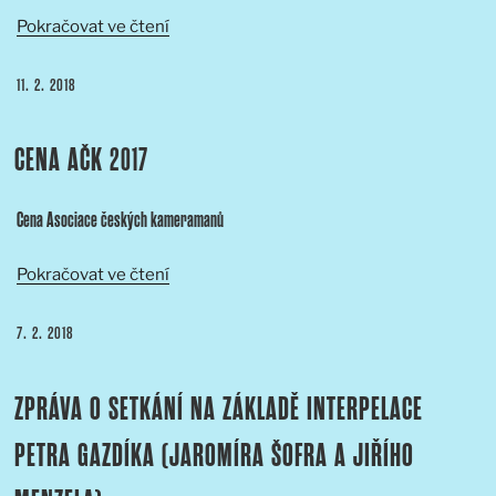
„TISKOVÁ
Pokračovat ve čtení
ZPRÁVA
O
PUBLIKOVÁNO
11. 2. 2018
NOMINACÍCH
NA
CENA AČK 2017
CENY
AČK“
Cena Asociace českých kameramanů
„Cena
Pokračovat ve čtení
AČK
2017“
PUBLIKOVÁNO
7. 2. 2018
ZPRÁVA O SETKÁNÍ NA ZÁKLADĚ INTERPELACE
PETRA GAZDÍKA (JAROMÍRA ŠOFRA A JIŘÍHO