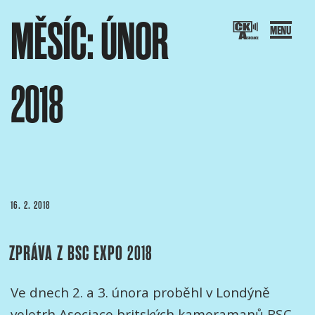
Přejít
MĚSÍC:
ÚNOR
k
obsahu
webu
2018
SOCIACE ČESKÝCH KAMERAMANŮ
ový portál Asociace českých kameramanů
PUBLIKOVÁNO
16. 2. 2018
ZPRÁVA Z BSC EXPO 2018
Ve dnech 2. a 3. února proběhl v Londýně
veletrh Asociace britských kameramanů BSC.