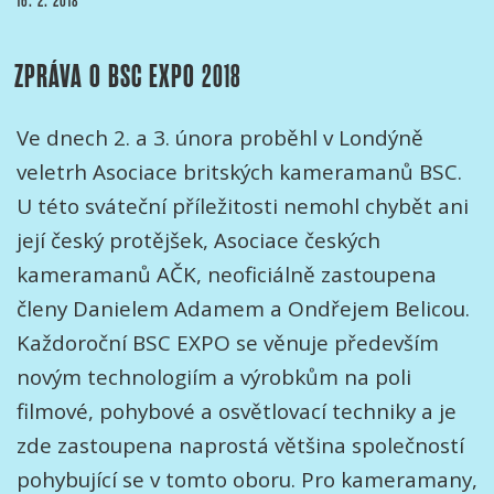
PUBLIKOVÁNO
16. 2. 2018
EXPO
2018“
ZPRÁVA O BSC EXPO 2018
Ve dnech 2. a 3. února proběhl v Londýně
veletrh Asociace britských kameramanů BSC.
U této sváteční příležitosti nemohl chybět ani
její český protějšek, Asociace českých
kameramanů AČK, neoficiálně zastoupena
členy Danielem Adamem a Ondřejem Belicou.
Každoroční BSC EXPO se věnuje především
novým technologiím a výrobkům na poli
filmové, pohybové a osvětlovací techniky a je
zde zastoupena naprostá většina společností
pohybující se v tomto oboru. Pro kameramany,