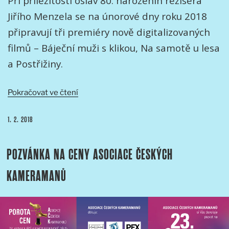
Při příležitosti oslav 80. narozenin režiséra
(Jaromíra
Jiřího Menzela se na únorové dny roku 2018
Šofra
připravují tři premiéry nově digitalizovaných
a
Jiřího
filmů – Báječní muži s klikou, Na samotě u lesa
Menzela)“
a Postřižiny.
„FILMY
Pokračovat ve čtení
JIŘÍHO
MENZELA
PUBLIKOVÁNO
1. 2. 2018
SE
DIGITALIZUJÍ
POZVÁNKA NA CENY ASOCIACE ČESKÝCH
TAJNĚ“
KAMERAMANŮ