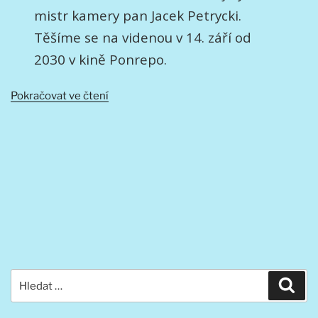
mistr kamery pan Jacek Petrycki.
Těšíme se na videnou v 14. září od
2030 v kině Ponrepo.
„Projekce
Pokračovat ve čtení
AČK
–
Amatér“
Hledat:
Hled