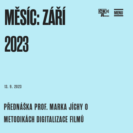
Přejít
MĚSÍC:
ZÁŘÍ
k
obsahu
webu
2023
SOCIACE ČESKÝCH KAMERAMANŮ
ový portál Asociace českých kameramanů
PUBLIKOVÁNO
13. 9. 2023
PŘEDNÁŠKA PROF. MARKA JÍCHY O
METODIKÁCH DIGITALIZACE FILMŮ