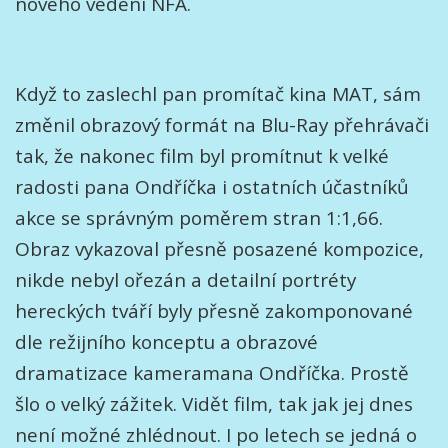
nového vedení NFA.
Když to zaslechl pan promítač kina MAT, sám
změnil obrazový formát na Blu-Ray přehrávači
tak, že nakonec film byl promítnut k velké
radosti pana Ondříčka i ostatních účastníků
akce se správným poměrem stran 1:1,66.
Obraz vykazoval přesně posazené kompozice,
nikde nebyl ořezán a detailní portréty
hereckých tváří byly přesně zakomponované
dle režijního konceptu a obrazové
dramatizace kameramana Ondříčka. Prostě
šlo o velký zážitek. Vidět film, tak jak jej dnes
není možné zhlédnout. I po letech se jedná o