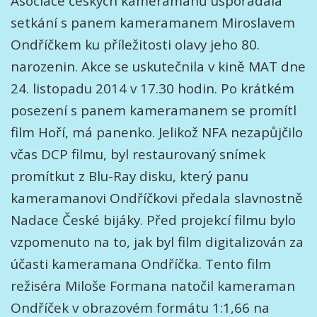
Asociace českých kameramanů uspořádala
setkání s panem kameramanem Miroslavem
Ondříčkem ku příležitosti olavy jeho 80.
narozenin. Akce se uskutečnila v kině MAT dne
24. listopadu 2014 v 17.30 hodin. Po krátkém
posezení s panem kameramanem se promítl
film Hoří, má panenko. Jelikož NFA nezapůjčilo
včas DCP filmu, byl restaurovaný snímek
promítkut z Blu-Ray disku, který panu
kameramanovi Ondříčkovi předala slavnostně
Nadace České bijáky. Před projekcí filmu bylo
vzpomenuto na to, jak byl film digitalizován za
účasti kameramana Ondříčka. Tento film
režiséra Miloše Formana natočil kameraman
Ondříček v obrazovém formátu 1:1,66 na