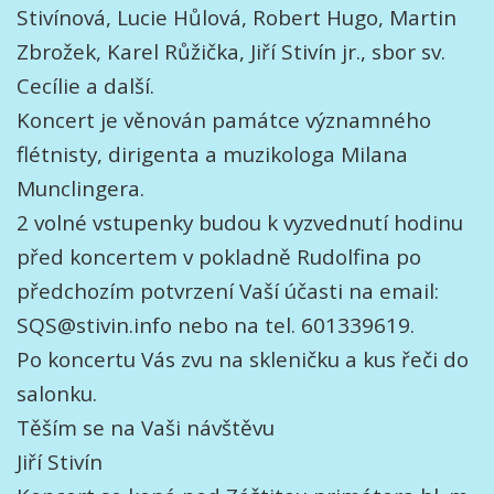
Stivínová, Lucie Hůlová, Robert Hugo, Martin
Zbrožek, Karel Růžička, Jiří Stivín jr., sbor sv.
Cecílie a další.
Koncert je věnován památce významného
flétnisty, dirigenta a muzikologa Milana
Munclingera.
2 volné vstupenky budou k vyzvednutí hodinu
před koncertem v pokladně Rudolfina po
předchozím potvrzení Vaší účasti na email:
SQS@stivin.info nebo na tel. 601339619.
Po koncertu Vás zvu na skleničku a kus řeči do
salonku.
Těším se na Vaši návštěvu
Jiří Stivín