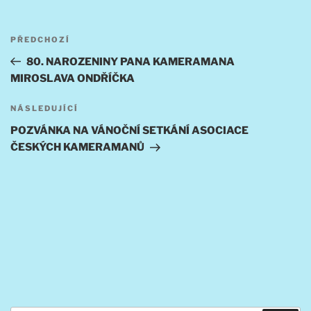
Navigace
Předchozí
PŘEDCHOZÍ
pro
příspěvek
80. NAROZENINY PANA KAMERAMANA
příspěvek
MIROSLAVA ONDŘÍČKA
Následující
NÁSLEDUJÍCÍ
příspěvek
POZVÁNKA NA VÁNOČNÍ SETKÁNÍ ASOCIACE
ČESKÝCH KAMERAMANŮ