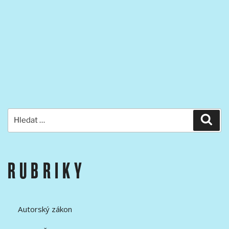
summit
ASC
ICS
v Los
Angeles.“
Hledat:
Hled
RUBRIKY
Autorský zákon