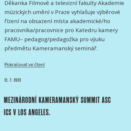
Děkanka Filmové a televizní fakulty Akademie
múzických umění v Praze vyhlašuje výběrové
řízení na obsazení místa akademické/ho
pracovníka/pracovnice pro Katedru kamery
FAMU– pedagog/pedagožka pro výuku
předmětu Kameramanský seminář.
„Výběrové
Pokračovat ve čtení
řízení
na
PUBLIKOVÁNO
12. 7. 2023
pedagoga/pedagožku
pro
MEZINÁRODNÍ KAMERAMANSKÝ SUMMIT ASC
Katedru
kamery
ICS V LOS ANGELES.
FAMU“