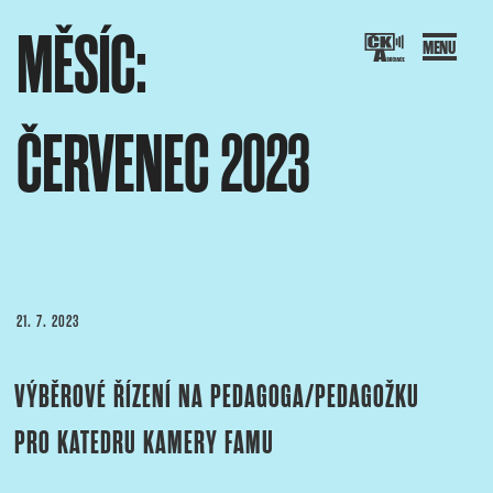
Přejít
MĚSÍC:
k
obsahu
webu
ČERVENEC 2023
SOCIACE ČESKÝCH KAMERAMANŮ
ový portál Asociace českých kameramanů
PUBLIKOVÁNO
21. 7. 2023
VÝBĚROVÉ ŘÍZENÍ NA PEDAGOGA/PEDAGOŽKU
PRO KATEDRU KAMERY FAMU