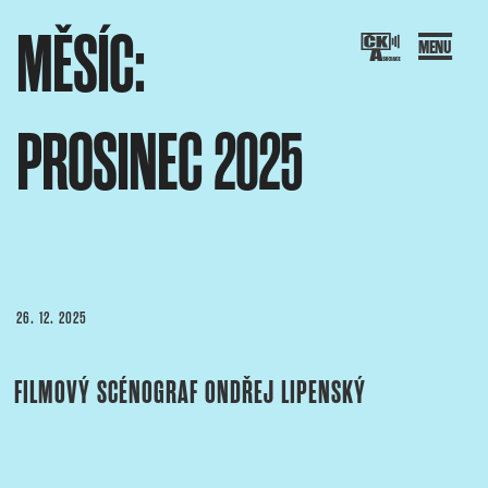
Přejít
MĚSÍC:
k
obsahu
webu
PROSINEC 2025
SOCIACE ČESKÝCH KAMERAMANŮ
ový portál Asociace českých kameramanů
PUBLIKOVÁNO
26. 12. 2025
FILMOVÝ SCÉNOGRAF ONDŘEJ LIPENSKÝ