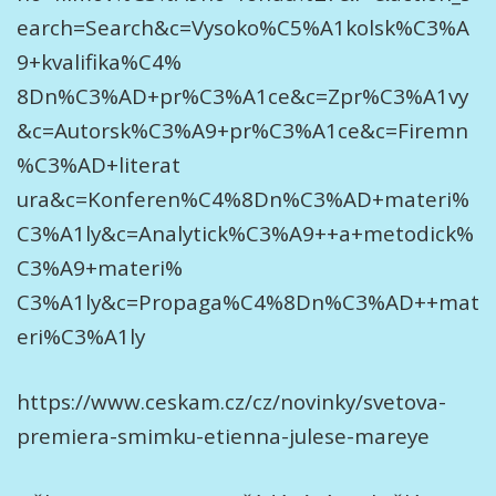
earch=Search&c=Vysoko%C5%A1kolsk%C3%A
9+kvalifika%C4%
8Dn%C3%AD+pr%C3%A1ce&c=Zpr%C3%A1vy
&c=Autorsk%C3%A9+pr%C3%A1ce&c=Firemn
%C3%AD+literat
ura&c=Konferen%C4%8Dn%C3%AD+materi%
C3%A1ly&c=Analytick%C3%A9++a+metodick%
C3%A9+materi%
C3%A1ly&c=Propaga%C4%8Dn%C3%AD++mat
eri%C3%A1ly
https://www.ceskam.cz/cz/novinky/svetova-
premiera-smimku-etienna-julese-mareye