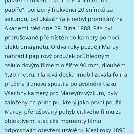
páskem citlivého papíru. První film „na
papíře“, pořízený frekvencí 20 snímků za
sekundu, byl ukázán (ale nebyl promítán) na
Akademii věd dne 29. října 1888. Pás byl
přerušovaně přemístěn do kamery pomocí
elektromagnetu. O dva roky později Marey
nahradil papírový proužek průhledným
celuloidovým filmem o šířce 90 mm, dlouhém
1,20 metru. Tlaková deska imobilizovala fólii a
pružina ji znovu spustila po uvolnění tlaku.
Všechny kamery pro Mareyúv výzkum, byly
založeny na principu, který jako první použil
Marey: přerušovaný pohyb citlivého filmu za
objektivem, statické momenty filmu
odpovídající otevření uzávěru. Mezi roky 1890