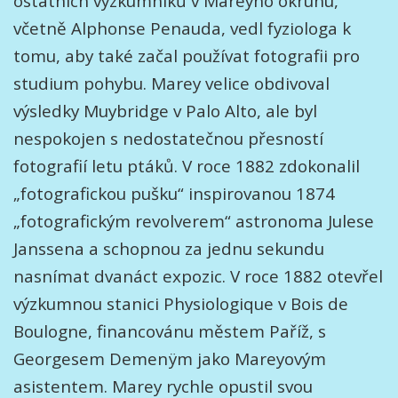
ostatních výzkumníků v Mareyho okruhu,
včetně Alphonse Penauda, vedl fyziologa k
tomu, aby také začal používat fotografii pro
studium pohybu. Marey velice obdivoval
výsledky Muybridge v Palo Alto, ale byl
nespokojen s nedostatečnou přesností
fotografií letu ptáků. V roce 1882 zdokonalil
„fotografickou pušku“ inspirovanou 1874
„fotografickým revolverem“ astronoma Julese
Janssena a schopnou za jednu sekundu
nasnímat dvanáct expozic. V roce 1882 otevřel
výzkumnou stanici Physiologique v Bois de
Boulogne, financovánu městem Paříž, s
Georgesem Demenÿm jako Mareyovým
asistentem. Marey rychle opustil svou