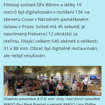
Filmový snímek šíře 88mm a délky 19
metrů byl digitalizován v rozlišení 13K na
skeneru Cruse v Národním památkovém
ústavu v Praze. Svitek má 45 sekund, je
nasnímaný frekvencí 12 obrázků za
vteřinu, čítající celkem 545 okének o velikosti
31 x 88 mm. Obraz byl digitálně restaurován,
ale nebyl retušován.
Účastníci prezentace A.Č.K. prof. Jíchy, mezi jinými i president
IMAGO Paul René Roestad a sekretář IMAGO Loius Phillipe