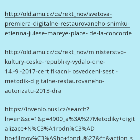
http://old.amu.cz/cs/rekt_nov/svetova-
premiera-digitalne-restaurovaneho-snimku-
etienna-julese-mareye-place- de-la-concorde
http://old.amu.cz/cs/rekt_nov/ministerstvo-
kultury-ceske-republiky-vydalo-dne-
14.-9.-2017-certifikacni- osvedceni-sesti-
metodik-digitalne-restaurovaneho-
autorizatu-2013-dra
https://invenio.nusl.cz/search?
ln=en&sc=1&p=4900_a%3A%27Metodiky+digit
alizace+N%C3%A1rodn%C3%AD
ho+filmov%C3%A9ho+fondu%27&f=&action_s