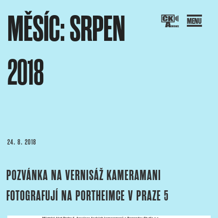
Přejít
MĚSÍC:
SRPEN
k
obsahu
webu
2018
SOCIACE ČESKÝCH KAMERAMANŮ
ový portál Asociace českých kameramanů
PUBLIKOVÁNO
24. 8. 2018
POZVÁNKA NA VERNISÁŽ KAMERAMANI
FOTOGRAFUJÍ NA PORTHEIMCE V PRAZE 5