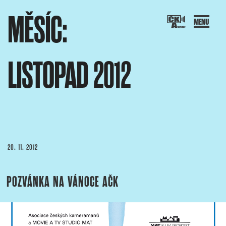
Přejít
MĚSÍC:
k
obsahu
webu
LISTOPAD 2012
SOCIACE ČESKÝCH KAMERAMANŮ
ový portál Asociace českých kameramanů
PUBLIKOVÁNO
20. 11. 2012
POZVÁNKA NA VÁNOCE AČK