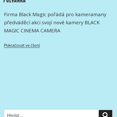
Firma Black Magic pořádá pro kameramany
předváděcí akci svojí nové kamery BLACK
MAGIC CINEMA CAMERA
„BLACK
Pokračovat ve čtení
MAGIC
–
PRAGUE
ROADSHOW
–
pozvánka“
Hledat:
Hled