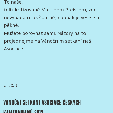
To naše,
tolik kritizované Martinem Preissem, zde
nevypadá nijak špatně, naopak je veselé a
pěkné.
Můžete porovnat sami. Názory na to
projednejme na Vánočním setkání naší
Asociace.
PUBLIKOVÁNO
3. 11. 2012
VÁNOČNÍ SETKÁNÍ ASOCIACE ČESKÝCH
KAMERAMANŮ 2012