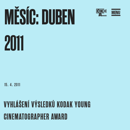
Přejít
MĚSÍC:
DUBEN
k
obsahu
webu
2011
SOCIACE ČESKÝCH KAMERAMANŮ
ový portál Asociace českých kameramanů
PUBLIKOVÁNO
15. 4. 2011
VYHLÁŠENÍ VÝSLEDKŮ KODAK YOUNG
CINEMATOGRAPHER AWARD