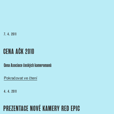
PUBLIKOVÁNO
7. 4. 2011
CENA AČK 2010
Cena Asociace českých kameramanů
„Cena
Pokračovat ve čtení
AČK
2010“
PUBLIKOVÁNO
4. 4. 2011
PREZENTACE NOVÉ KAMERY RED EPIC