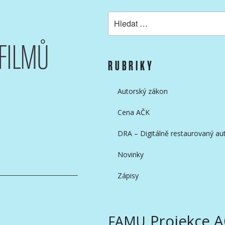
Hledat:
FILMŮ
KAMERAMANŮ
RUBRIKY
Autorský zákon
Cena AČK
DRA – Digitálně restaurovaný aut
Novinky
Zápisy
Projekce 
FAMU