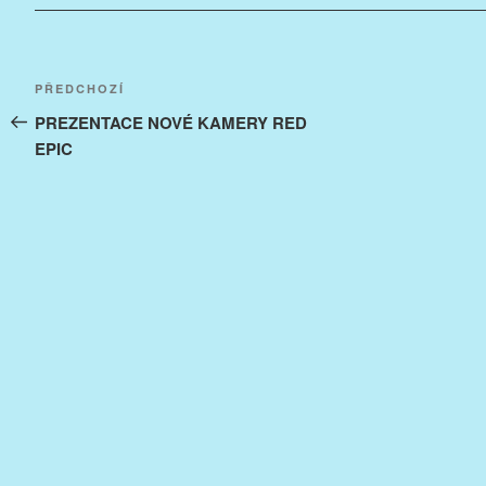
Navigace
Předchozí
PŘEDCHOZÍ
pro
příspěvek
PREZENTACE NOVÉ KAMERY RED
EPIC
příspěvek