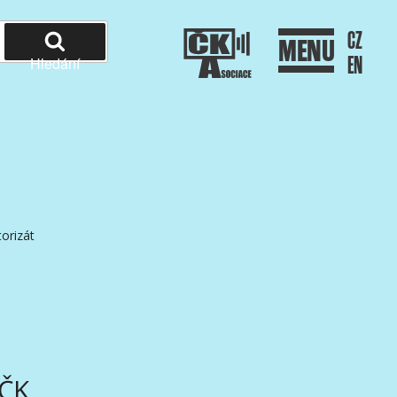
CZ
MENU
EN
Hledání
orizát
AČK