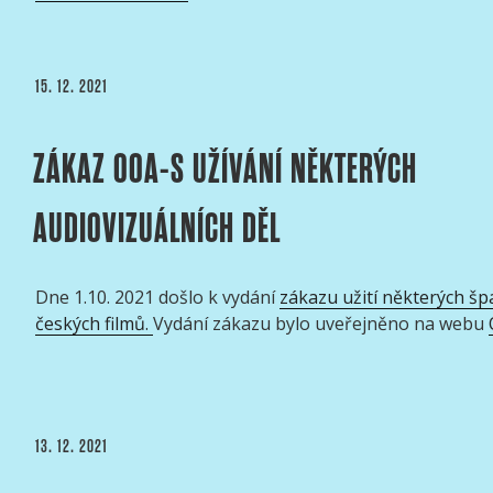
prezidenta
AČK
za
PUBLIKOVÁNO
15. 12. 2021
nejlepší
Pour
Féliciter
ZÁKAZ OOA-S UŽÍVÁNÍ NĚKTERÝCH
roku
2022“
AUDIOVIZUÁLNÍCH DĚL
Dne 1.10. 2021 došlo k vydání
zákazu užití některých šp
českých filmů.
Vydání zákazu bylo uveřejněno na webu
PUBLIKOVÁNO
13. 12. 2021