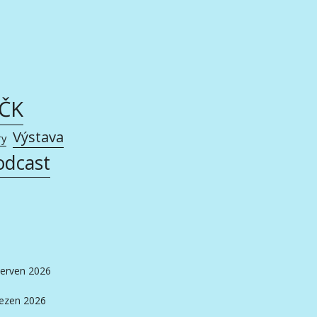
AČK
Výstava
ry
odcast
erven 2026
ezen 2026