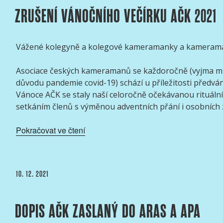
ZRUŠENÍ VÁNOČNÍHO VEČÍRKU AČK 2021
Vážené kolegyně a kolegové kameramanky a kamerama
Asociace českých kameramanů se každoročně (vyjma m
důvodu pandemie covid-19) schází u příležitosti předván
Vánoce AČK se staly naší celoročně očekávanou rituální
setkáním členů s výměnou adventních přání i osobních 
„Zrušení
Pokračovat ve čtení
vánočního
večírku
AČK
PUBLIKOVÁNO
10. 12. 2021
2021“
DOPIS AČK ZASLANÝ DO ARAS A APA