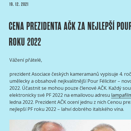
PUBLIKOVÁNO
19. 12. 2021
AČK
za
rok
CENA PREZIDENTA AČK ZA NEJLEPŠÍ POUR
2021“
ROKU 2022
Vážení přátelé,
prezident Asociace českých kameramanů vypisuje 4. roč
umělecky a obsahově nejkvalitnější Pour Féliciter – nov
2022. Účastnit se mohou pouze členové AČK. Každý sout
elektronicky své PF 2022 na emailovou adresu
lampafil
ledna 2022. Prezident AČK ocení jednu z nich Cenou pr
nejlepší PF roku 2022 – lahví dobrého italského vína.