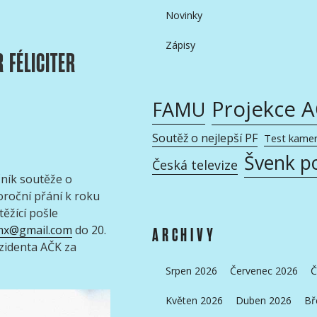
Novinky
Zápisy
 FÉLICITER
Projekce 
FAMU
Soutěž o nejlepší PF
Test kame
Švenk p
Česká televize
ník soutěže o
oroční přání k roku
ěžící pošle
mx@gmail.com
do 20.
ARCHIVY
ezidenta AČK za
Srpen 2026
Červenec 2026
Č
Květen 2026
Duben 2026
Bř