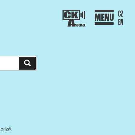
CZ
MENU
EN
Hledání
orizát