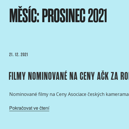
Přejít
MĚSÍC:
PROSINEC 2021
k
obsahu
webu
ASOCIACE ČESKÝCH 
webový portál Asociace českých kameramanů
PUBLIKOVÁNO
21. 12. 2021
FILMY NOMINOVANÉ NA CENY AČK ZA RO
Nominované filmy na Ceny Asociace českých kamerama
„Filmy
Pokračovat ve čtení
nominované
na
Ceny