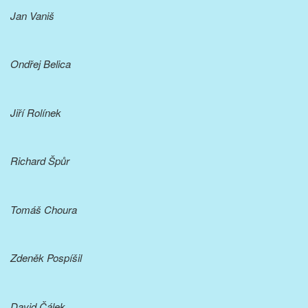
Jan Vaniš
Ondřej Belica
Jiří Rolínek
Richard Špůr
Tomáš Choura
Zdeněk Pospíšil
David Čálek