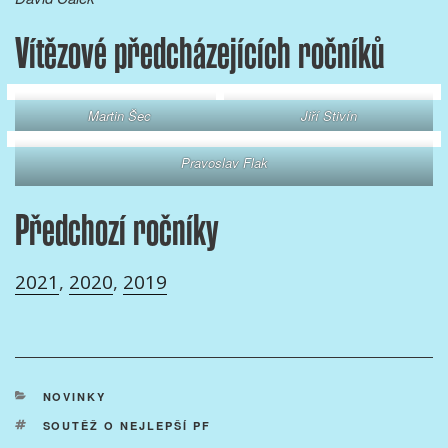
Vítězové předcházejících ročníků
Martin Šec
Jiří Stivín
Pravoslav Flak
Předchozí ročníky
2021
,
2020
,
2019
RUBRIKY
NOVINKY
ŠTÍTKY
SOUTĚŽ O NEJLEPŠÍ PF