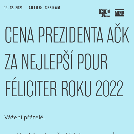
Přejít
PUBLIKOVÁNO
19. 12. 2021
AUTOR: CESKAM
k
obsahu
CENA PREZIDENTA AČK
webu
SOCIACE ČESKÝCH KAMERAMANŮ
ový portál Asociace českých kameramanů
ZA NEJLEPŠÍ POUR
FÉLICITER ROKU 2022
Vážení přátelé,