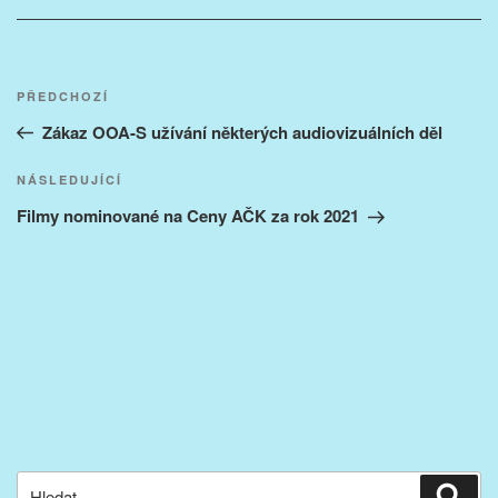
Navigace
Předchozí
PŘEDCHOZÍ
pro
příspěvek
Zákaz OOA-S užívání některých audiovizuálních děl
příspěvek
Následující
NÁSLEDUJÍCÍ
příspěvek
Filmy nominované na Ceny AČK za rok 2021
Hledat:
Hled