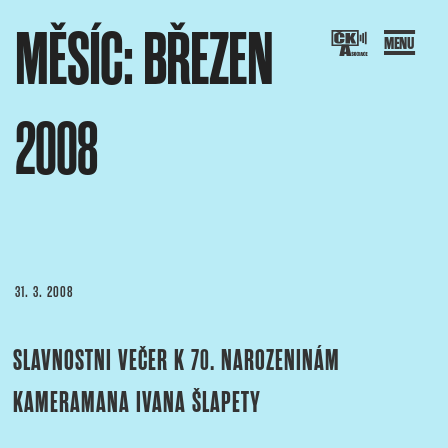
Přejít
MĚSÍC:
BŘEZEN
k
obsahu
webu
2008
SOCIACE ČESKÝCH KAMERAMANŮ
ový portál Asociace českých kameramanů
PUBLIKOVÁNO
31. 3. 2008
SLAVNOSTNI VEČER K 70. NAROZENINÁM
KAMERAMANA IVANA ŠLAPETY