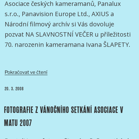
Asociace českých kameramanů, Panalux
s.r.o., Panavision Europe Ltd., AXIUS a
Národní filmový archív si Vás dovoluje
pozvat NA SLAVNOSTNÍ VEČER u příležitosti
70. narozenin kameramana Ivana ŠLAPETY.
„SLAVNOSTNI
Pokračovat ve čtení
VEČER
K
PUBLIKOVÁNO
20. 3. 2008
70.
NAROZENINÁM
FOTOGRAFIE Z VÁNOČNÍHO SETKÁNÍ ASOCIACE V
KAMERAMANA
IVANA
MATU 2007
ŠLAPETY“