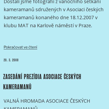
Dostali jsme fotografii z vánočního setkání
kameramanů sdružených v Asociaci českých
kameramanů konaného dne 18.12.2007 v
klubu MAT na Karlově náměstí v Praze.
„FOTOGRAFIE
Pokračovat ve čtení
Z
VÁNOČNÍHO
PUBLIKOVÁNO
20. 3. 2008
SETKÁNÍ
ASOCIACE
ZASEDÁNÍ PREZÍDIA ASOCIACE ČESKÝCH
V
MATU
KAMERAMANŮ
2007“
VALNÁ HROMADA ASOCIACE ČESKÝCH
KAMERAMANŮ