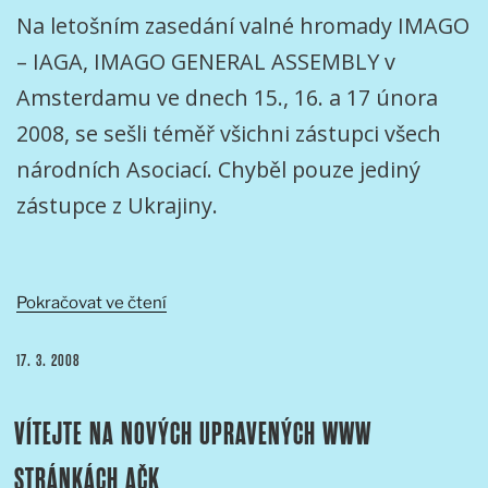
Na letošním zasedání valné hromady IMAGO
– IAGA, IMAGO GENERAL ASSEMBLY v
Amsterdamu ve dnech 15., 16. a 17 února
2008, se sešli téměř všichni zástupci všech
národních Asociací. Chyběl pouze jediný
zástupce z Ukrajiny.
„ZPRÁVA
Pokračovat ve čtení
Z
LETOŠNÍHO
PUBLIKOVÁNO
17. 3. 2008
IAGA
2008
VÍTEJTE NA NOVÝCH UPRAVENÝCH WWW
V
AMSTERDAMU“
STRÁNKÁCH AČK