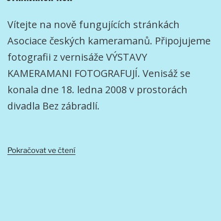
Vítejte na nově fungujících stránkách
Asociace českých kameramanů. Připojujeme
fotografii z vernisáže VÝSTAVY
KAMERAMANI FOTOGRAFUJÍ. Venisáž se
konala dne 18. ledna 2008 v prostorách
divadla Bez zábradlí.
„VÍTEJTE
Pokračovat ve čtení
NA
NOVÝCH
UPRAVENÝCH
WWW
STRÁNKÁCH
AČK“