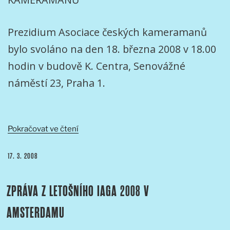
Prezidium Asociace českých kameramanů
bylo svoláno na den 18. března 2008 v 18.00
hodin v budově K. Centra, Senovážné
náměstí 23, Praha 1.
„ZASEDÁNÍ
Pokračovat ve čtení
PREZÍDIA
ASOCIACE
PUBLIKOVÁNO
17. 3. 2008
ČESKÝCH
KAMERAMANŮ“
ZPRÁVA Z LETOŠNÍHO IAGA 2008 V
AMSTERDAMU