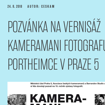
Přejít
PUBLIKOVÁNO
24. 8. 2018
AUTOR: CESKAM
k
obsahu
POZVÁNKA NA VERNISÁŽ
webu
ASOCIACE ČESKÝCH 
webový portál Asociace českých kameramanů
KAMERAMANI FOTOGRAFU
PORTHEIMCE V PRAZE 5