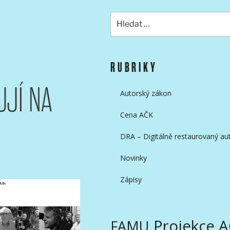
Hledat:
KAMERAMANŮ
RUBRIKY
JÍ NA
Autorský zákon
Cena AČK
DRA – Digitálně restaurovaný aut
Novinky
Zápisy
Projekce 
FAMU