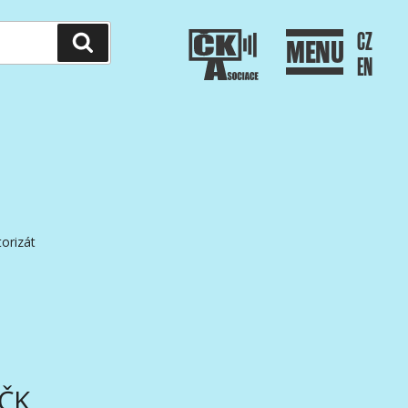
CZ
Hledání
MENU
EN
orizát
AČK