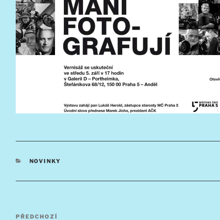
RUBRIKY
NOVINKY
Navigace
Předchozí
PŘEDCHOZÍ