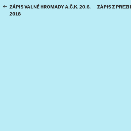
pro
příspěvek
ZÁPIS VALNÉ HROMADY A.Č.K. 20.6.
ZÁPIS Z PREZID
2018
příspěvek