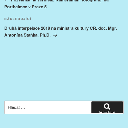
příspěvek
Portheimce v Praze 5
Následující
NÁSLEDUJÍCÍ
příspěvek
Druhá interpelace 2018 na ministra kultury ČR. doc. Mgr.
Antonína Staňka, Ph.D.
Hledat:
Hledání