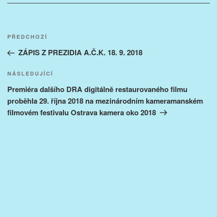
Navigace
Předchozí
PŘEDCHOZÍ
pro
příspěvek
ZÁPIS Z PREZIDIA A.Č.K. 18. 9. 2018
příspěvek
Následující
NÁSLEDUJÍCÍ
příspěvek
Premiéra dalšího DRA digitálně restaurovaného filmu
proběhla 29. října 2018 na mezinárodním kameramanském
filmovém festivalu Ostrava kamera oko 2018