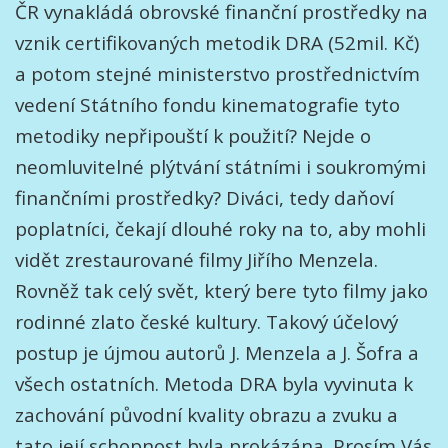
ČR vynakládá obrovské finanční prostředky na
vznik certifikovaných metodik DRA (52mil. Kč)
a potom stejné ministerstvo prostřednictvím
vedení Státního fondu kinematografie tyto
metodiky nepřipouští k použití? Nejde o
neomluvitelné plýtvání státními i soukromými
finančními prostředky? Diváci, tedy daňoví
poplatníci, čekají dlouhé roky na to, aby mohli
vidět zrestaurované filmy Jiřího Menzela.
Rovněž tak celý svět, který bere tyto filmy jako
rodinné zlato české kultury. Takový účelový
postup je újmou autorů J. Menzela a J. Šofra a
všech ostatních. Metoda DRA byla vyvinuta k
zachování původní kvality obrazu a zvuku a
tato její schopnost byla prokázána. Prosím Vás