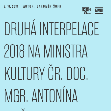
Přejít
PUBLIKOVÁNO
8. 10. 2018
AUTOR: JAROMÍR ŠOFR
k
obsahu
DRUHÁ INTERPELACE
webu
SOCIACE ČESKÝCH KAMERAMANŮ
ový portál Asociace českých kameramanů
2018 NA MINISTRA
KULTURY ČR. DOC.
MGR. ANTONÍNA