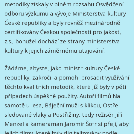
metodiky získaly v piném rozsahu Osvědčení
odboru výzkumu a vývoje Ministerstva kultury
České republiky a byly rovněž mezinárodně
certifikovány Českou společností pro jakost,
z.s., bohužel dochází ze strany ministerstva
kultury k jejich záměrnému utajování.
Žádáme, abyste, jako ministr kultury České
republiky, zakročil a pomohl prosadit využívání
těchto kvalitních metodik, které již byly v pěti
případech úspěšně použity. Autoři filmů Na
samotě u lesa, Báječní muži s klikou, Ostře
sledované vlaky a Postřižiny, tedy režisér Jiří
Menzel a kameraman Jaromír Šofr si přejí, aby
jejich filmy, které byly digitalizovány podle