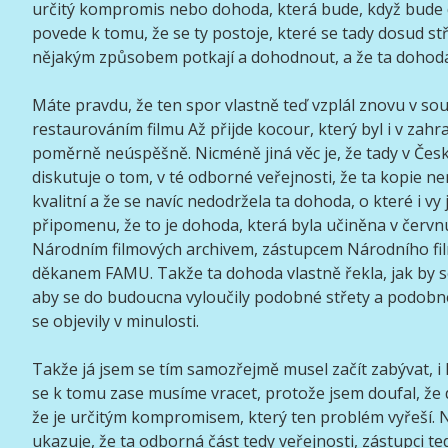
určitý kompromis nebo dohoda, která bude, když bude 
povede k tomu, že se ty postoje, které se tady dosud stř
nějakým způsobem potkají a dohodnout, a že ta dohoda 
Máte pravdu, že ten spor vlastně teď vzplál znovu v souv
restaurováním filmu Až přijde kocour, který byl i v zahr
poměrně neúspěšně. Nicméně jiná věc je, že tady v Čes
diskutuje o tom, v té odborné veřejnosti, že ta kopie n
kvalitní a že se navíc nedodržela ta dohoda, o které i vy 
připomenu, že to je dohoda, která byla učiněna v červ
Národním filmových archivem, zástupcem Národního fi
děkanem FAMU. Takže ta dohoda vlastně řekla, jak by 
aby se do budoucna vyloučily podobné střety a podobn
se objevily v minulosti.
Takže já jsem se tím samozřejmě musel začít zabývat, i 
se k tomu zase musíme vracet, protože jsem doufal, že 
že je určitým kompromisem, který ten problém vyřeší. 
ukazuje, že ta odborná část tedy veřejnosti, zástupci ted