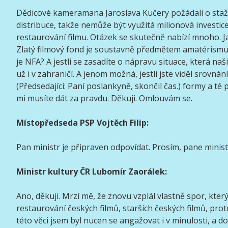
Dědicové kameramana Jaroslava Kučery požádali o staže
distribuce, takže nemůže být využitá milionová investic
restaurování filmu. Otázek se skutečně nabízí mnoho. J
Zlatý filmový fond je soustavně předmětem amatérismu s
je NFA? A jestli se zasadíte o nápravu situace, která na
už i v zahraničí. A jenom možná, jestli jste viděl srovnán
(Předsedající: Paní poslankyně, skončil čas.) formy a té
mi musíte dát za pravdu. Děkuji. Omlouvám se.
Místopředseda PSP Vojtěch Filip:
Pan ministr je připraven odpovídat. Prosím, pane minist
Ministr kultury ČR Lubomír Zaorálek:
Ano, děkuji. Mrzí mě, že znovu vzplál vlastně spor, který
restaurování českých filmů, starších českých filmů, prot
této věci jsem byl nucen se angažovat i v minulosti, a do