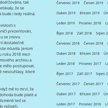
dodržována, tak
Červenec 2019
Červen 2019
etávaly, že se
Duben 2019
Březen 2019
Ún
bude i tedy reálná.
Leden 2019
Prosinec 2018
L
islosti s
aničí prezentován,
Říjen 2018
Září 2018
Srpen 
ku se znovu
ení dostatečně
Červenec 2018
Červen 2018
jste mluvila. Jenom
Duben 2018
Březen 2018
Ún
nu roku 2018 mezi
lmového archivu a
Leden 2018
Prosinec 2017
L
se mělo postupovat,
é nesouhlasy, které
Říjen 2017
Září 2017
Srpen 
Červenec 2017
Červen 2017
když mě to mrzí, že
Duben 2017
Březen 2017
Ún
dohoda bude platit a
Nicméně teď se
Leden 2017
Prosinec 2016
L
y režiséři,