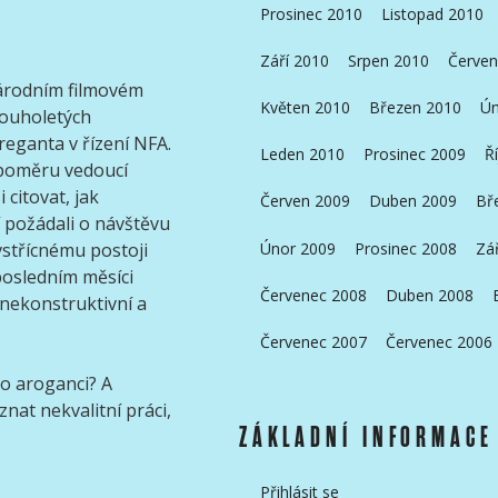
Prosinec 2010
Listopad 2010
Září 2010
Srpen 2010
Červen
 Národním filmovém
Květen 2010
Březen 2010
Ún
louholetých
reganta v řízení NFA.
Leden 2010
Prosinec 2009
Ř
poměru vedoucí
 citovat, jak
Červen 2009
Duben 2009
Bř
 požádali o návštěvu
Únor 2009
Prosinec 2008
Zá
vstřícnému postoji
posledním měsíci
Červenec 2008
Duben 2008
nekonstruktivní a
Červenec 2007
Červenec 2006
to aroganci? A
znat nekvalitní práci,
ZÁKLADNÍ INFORMACE
Přihlásit se