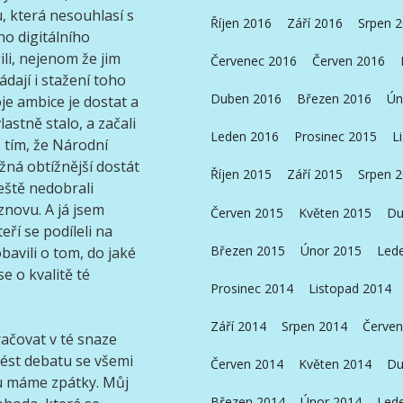
, která nesouhlasí s
Říjen 2016
Září 2016
Srpen 
ho digitálního
ili, nejenom že jim
Červenec 2016
Červen 2016
dají i stažení toho
Duben 2016
Březen 2016
Ún
je ambice je dostat a
astně stalo, a začali
Leden 2016
Prosinec 2015
L
 tím, že Národní
žná obtížnější dostát
Říjen 2015
Září 2015
Srpen 
eště nedobrali
 znovu. A já jsem
Červen 2015
Květen 2015
Du
eří se podíleli na
Březen 2015
Únor 2015
Led
avili o tom, do jaké
e o kvalitě té
Prosinec 2014
Listopad 2014
Září 2014
Srpen 2014
Červen
račovat v té snaze
vést debatu se všemi
Červen 2014
Květen 2014
Du
tu máme zpátky. Můj
Březen 2014
Únor 2014
Led