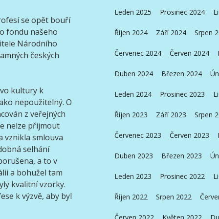
Leden 2025
Prosinec 2024
L
ofesí se opět bouří
tého fondu našeho
Říjen 2024
Září 2024
Srpen 
ditele Národního
Červenec 2024
Červen 2024
znamných českých
Duben 2024
Březen 2024
Ún
vo kultury k
Leden 2024
Prosinec 2023
L
jako nepoužitelný. O
ancován z veřejných
Říjen 2023
Září 2023
Srpen 
je nelze přijmout
Červenec 2023
Červen 2023
a vznikla smlouva
dobná selhání
Duben 2023
Březen 2023
Ún
orušena, a to v
álii a bohužel tam
Leden 2023
Prosinec 2022
L
yly kvalitní vzorky.
ese k výzvě, aby byl
Říjen 2022
Srpen 2022
Červe
Červen 2022
Květen 2022
Du