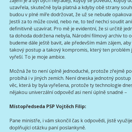
zájem je a byl bych nejraději, kdyby se povedlo, kdyby d
uzavřela, skutečně byla platná a kdyby obě strany souhlas
budou v plné míře dodržovat, že už se nebude opakovat t
Jestli za to může covid, nebo ne, to teď nechci soudit ani
definitivně uzavírat. Pro mě je evidentní, že si určitě je
ta dohoda dodržena nebyla, Národní filmový archiv to 
budeme dále ještě bavit, ale především mám zájem, aby s
takový postup a takový kompromis, který ten problém
vyřeší. To je moje ambice.
Možná že to není úplně jednoduché, protože zřejmě p
probíhá i v jiných zemích. Není dneska jednotný postup
věc, která by byla vyřešena, protože ty technologie dnes
nějakou univerzální odpověď asi není úplně snadné –
Místopředseda PSP Vojtěch Filip:
Pane ministře, i vám skončil čas k odpovědi, jistě využi
doplňující otázku paní poslankyně.