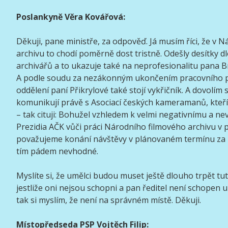
Poslankyně Věra Kovářová:
Děkuji, pane ministře, za odpověď. Já musím říci, že v
archivu to chodí poměrně dost tristně. Odešly desítky d
archivářů a to ukazuje také na neprofesionalitu pana B
A podle soudu za nezákonným ukončením pracovního 
oddělení paní Přikrylové také stojí vykřičník. A dovolím si
komunikují právě s Asociací českých kameramanů, kteří
– tak cituji: Bohužel vzhledem k velmi negativnímu a ne
Prezidia AČK vůči práci Národního filmového archivu v 
považujeme konání návštěvy v plánovaném termínu za 
tím pádem nevhodné.
Myslíte si, že umělci budou muset ještě dlouho trpět tu
jestliže oni nejsou schopni a pan ředitel není schopen u
tak si myslím, že není na správném místě. Děkuji.
Místopředseda PSP Vojtěch Filip: