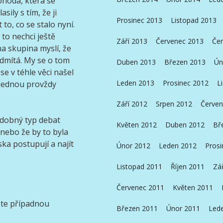
ohoda, která se
ily s tím, že ji
Prosinec 2013
Listopad 2013
o, co se stalo nyní.
 to nechci ještě
Září 2013
Červenec 2013
Čer
dna skupina myslí, že
odmítá. My se o tom
Duben 2013
Březen 2013
Ún
e v téhle věci našel
Leden 2013
Prosinec 2012
L
 jednou provždy
Září 2012
Srpen 2012
Červen
odobný typ debat
Květen 2012
Duben 2012
Bř
 nebo že by to byla
ka postupují a najít
Únor 2012
Leden 2012
Prosi
Listopad 2011
Říjen 2011
Zá
Červenec 2011
Květen 2011
jete případnou
Březen 2011
Únor 2011
Led