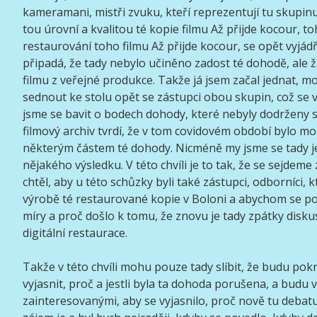
kameramani, mistři zvuku, kteří reprezentují tu skupinu
tou úrovní a kvalitou té kopie filmu Až přijde kocour, to
restaurování toho filmu Až přijde kocour, se opět vyjádř
připadá, že tady nebylo učiněno zadost té dohodě, ale žá
filmu z veřejné produkce. Takže já jsem začal jednat, mo
sednout ke stolu opět se zástupci obou skupin, což se vl
jsme se bavit o bodech dohody, které nebyly dodrženy s
filmový archiv tvrdí, že v tom covidovém období bylo mo
některým částem té dohody. Nicméně my jsme se tady j
nějakého výsledku. V této chvíli je to tak, že se sejdeme
chtěl, aby u této schůzky byli také zástupci, odborníci, kt
výrobě té restaurované kopie v Boloni a abychom se pob
míry a proč došlo k tomu, že znovu je tady zpátky diskus
digitální restaurace.
Takže v této chvíli mohu pouze tady slíbit, že budu pok
vyjasnit, proč a jestli byla ta dohoda porušena, a budu 
zainteresovanými, aby se vyjasnilo, proč nově tu deba