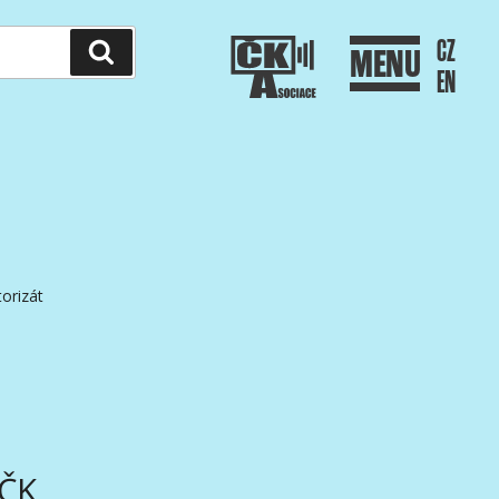
CZ
Hledání
MENU
EN
orizát
AČK