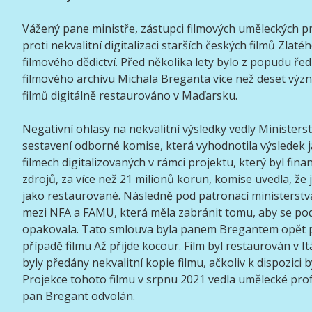
Vážený pane ministře, zástupci filmových uměleckých pr
proti nekvalitní digitalizaci starších českých filmů Zla
filmového dědictví. Před několika lety bylo z popudu ře
filmového archivu Michala Breganta více než deset vý
filmů digitálně restaurováno v Maďarsku.
Negativní ohlasy na nekvalitní výsledky vedly Ministerst
sestavení odborné komise, která vyhodnotila výsledek 
filmech digitalizovaných v rámci projektu, který byl fin
zdrojů, za více než 21 milionů korun, komise uvedla, že 
jako restaurované. Následně pod patronací ministerstv
mezi NFA a FAMU, která měla zabránit tomu, aby se po
opakovala. Tato smlouva byla panem Bregantem opět p
případě filmu Až přijde kocour. Film byl restaurován v It
byly předány nekvalitní kopie filmu, ačkoliv k dispozici b
Projekce tohoto filmu v srpnu 2021 vedla umělecké prof
pan Bregant odvolán.