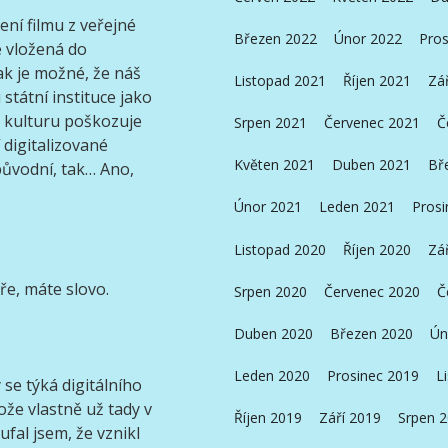
ní filmu z veřejné
Březen 2022
Únor 2022
Pros
e vložená do
ak je možné, že náš
Listopad 2021
Říjen 2021
Zá
tátní instituce jako
ši kulturu poškozuje
Srpen 2021
Červenec 2021
Č
í digitalizované
Květen 2021
Duben 2021
Bř
 původní, tak… Ano,
Únor 2021
Leden 2021
Prosi
Listopad 2020
Říjen 2020
Zá
ře, máte slovo.
Srpen 2020
Červenec 2020
Č
Duben 2020
Březen 2020
Ún
Leden 2020
Prosinec 2019
L
 se týká digitálního
ože vlastně už tady v
Říjen 2019
Září 2019
Srpen 
ufal jsem, že vznikl