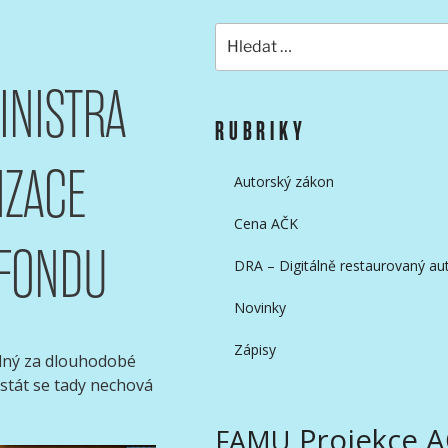
Hledat:
INISTRA
KAMERAMANŮ
RUBRIKY
IZACE
Autorský zákon
Cena AČK
 FONDU
DRA – Digitálně restaurovaný aut
Novinky
Zápisy
ědný za dlouhodobé
stát se tady nechová
Projekce 
FAMU