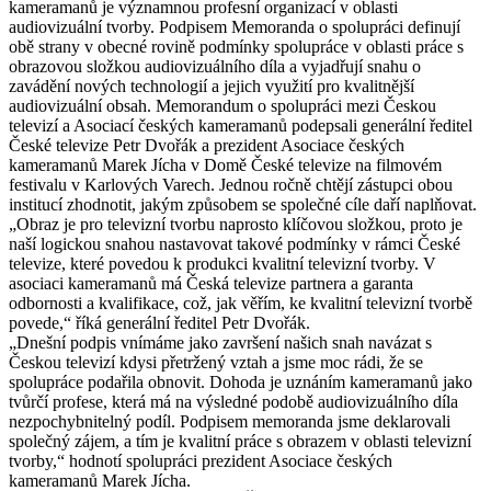
kameramanů je významnou profesní organizací v oblasti
audiovizuální tvorby. Podpisem Memoranda o spolupráci definují
obě strany v obecné rovině podmínky spolupráce v oblasti práce s
obrazovou složkou audiovizuálního díla a vyjadřují snahu o
zavádění nových technologií a jejich využití pro kvalitnější
audiovizuální obsah. Memorandum o spolupráci mezi Českou
televizí a Asociací českých kameramanů podepsali generální ředitel
České televize Petr Dvořák a prezident Asociace českých
kameramanů Marek Jícha v Domě České televize na filmovém
festivalu v Karlových Varech. Jednou ročně chtějí zástupci obou
institucí zhodnotit, jakým způsobem se společné cíle daří naplňovat.
„Obraz je pro televizní tvorbu naprosto klíčovou složkou, proto je
naší logickou snahou nastavovat takové podmínky v rámci České
televize, které povedou k produkci kvalitní televizní tvorby. V
asociaci kameramanů má Česká televize partnera a garanta
odbornosti a kvalifikace, což, jak věřím, ke kvalitní televizní tvorbě
povede,“ říká generální ředitel Petr Dvořák.
„Dnešní podpis vnímáme jako završení našich snah navázat s
Českou televizí kdysi přetržený vztah a jsme moc rádi, že se
spolupráce podařila obnovit. Dohoda je uznáním kameramanů jako
tvůrčí profese, která má na výsledné podobě audiovizuálního díla
nezpochybnitelný podíl. Podpisem memoranda jsme deklarovali
společný zájem, a tím je kvalitní práce s obrazem v oblasti televizní
tvorby,“ hodnotí spolupráci prezident Asociace českých
kameramanů Marek Jícha.