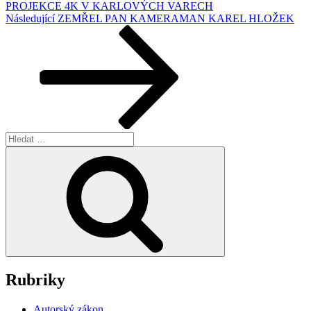
PROJEKCE 4K V KARLOVÝCH VARECH
Následující
Následující
ZEMŘEL PAN KAMERAMAN KAREL HLOŽEK
příspěvek
Hledat:
Hledání
Rubriky
Autorský zákon