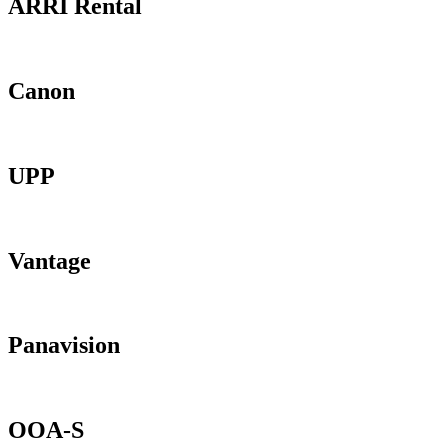
ARRI Rental
Canon
UPP
Vantage
Panavision
OOA-S