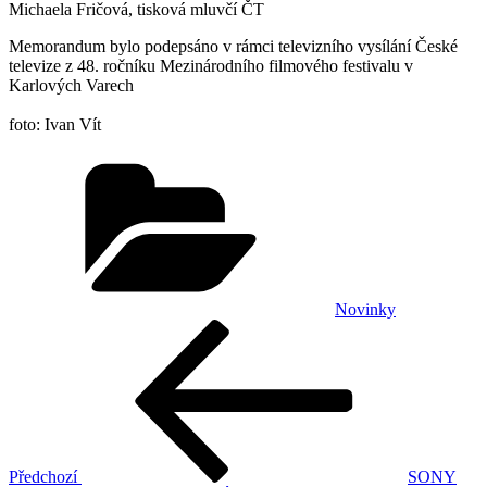
Michaela Fričová, tisková mluvčí ČT
Memorandum bylo podepsáno v rámci televizního vysílání České
televize z 48. ročníku Mezinárodního filmového festivalu v
Karlových Varech
foto: Ivan Vít
Rubriky
Novinky
Navigace
Předchozí
příspěvek
pro
příspěvek
Předchozí
SONY