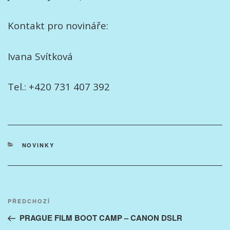
Kontakt pro novináře:
Ivana Svítková
Tel.: +420 731 407 392
RUBRIKY
NOVINKY
Navigace
Předchozí
PŘEDCHOZÍ
pro
příspěvek
PRAGUE FILM BOOT CAMP – CANON DSLR
příspěvek