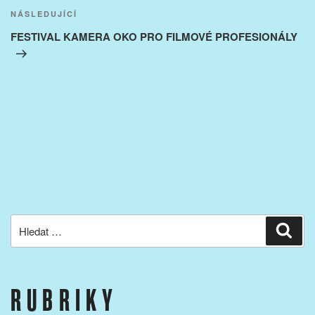
Následující
NÁSLEDUJÍCÍ
příspěvek
FESTIVAL KAMERA OKO PRO FILMOVÉ PROFESIONÁLY
Hledat:
Hled
RUBRIKY