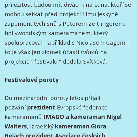
příležitost budou mít diváci kina Luna, kteří se
mohou setkat před projekcí filmu Jeskyně
zapomenutých snů s Peterem Zeitlingerem,
hollywoodským kameramanem, který
spolupracoval například s Nicolasem Cagem. I
to je však jen zlomek účasti tvůrců na
projekcích festivalu,” dodala Svítková.
Festivalové poroty
Do mezinárodní poroty letos přijali
pozvání
prezident
Evropské federace
kameramanů
IMAGO a kameraman Nigel
Walters
, izraelský
kameraman Giora
Bejach
,
prezident Asociace českých