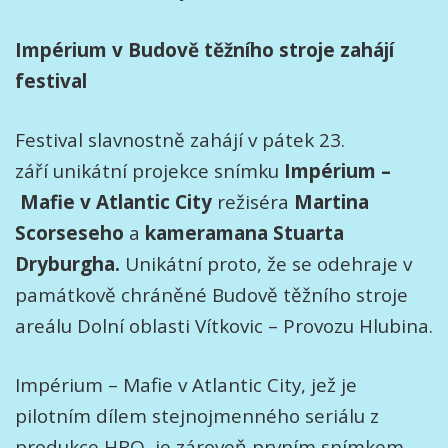
Impérium v Budově těžního stroje zahájí
festival
Festival slavnostně zahájí v pátek 23.
září unikátní projekce snímku
Impérium –
Mafie v Atlantic City
režiséra
Martina
Scorseseho
a
kameramana Stuarta
Dryburgha.
Unikátní proto, že se odehraje v
památkově chráněné Budově těžního stroje
areálu Dolní oblasti Vítkovic – Provozu Hlubina.
Impérium – Mafie v Atlantic City, jež je
pilotním dílem stejnojmenného seriálu z
produkce HBO, je zároveň prvním snímkem