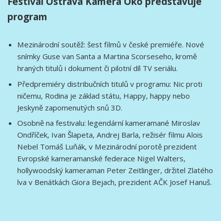
Festival Ostrava Kamera Oko představuje
program
Mezinárodní soutěž: šest filmů v české premiéře. Nové
snímky Guse van Santa a Martina Scorseseho, kromě
hraných titulů i dokument či pilotní díl TV seriálu.
Předpremiéry distribučních titulů v programu: Nic proti
ničemu, Rodina je základ státu, Happy, happy nebo
Jeskyně zapomenutých snů 3D.
Osobně na festivalu: legendární kameramané Miroslav
Ondříček, Ivan Šlapeta, Andrej Barla, režisér filmu Alois
Nebel Tomáš Luňák, v Mezinárodní porotě prezident
Evropské kameramanské federace Nigel Walters,
hollywoodský kameraman Peter Zeitlinger, držitel Zlatého
lva v Benátkách Giora Bejach, prezident AČK Josef Hanuš.