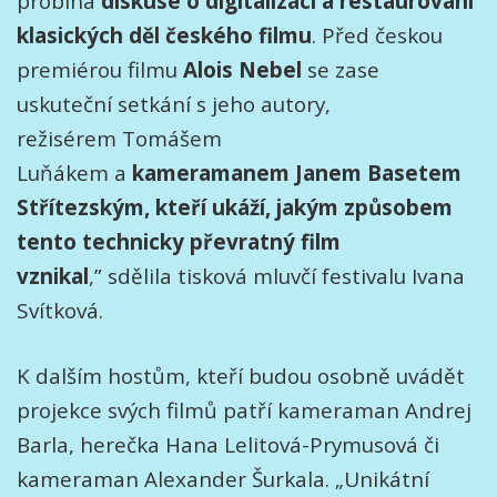
probíhá
diskuse o digitalizaci a restaurování
klasických děl českého filmu
. Před českou
premiérou filmu
Alois Nebel
se zase
uskuteční setkání s jeho autory,
režisérem Tomášem
Luňákem a
kameramanem Janem Basetem
Střítezským, kteří ukáží, jakým způsobem
tento technicky převratný film
vznikal
,” sdělila tisková mluvčí festivalu Ivana
Svítková.
K dalším hostům, kteří budou osobně uvádět
projekce svých filmů patří kameraman Andrej
Barla, herečka Hana Lelitová-Prymusová či
kameraman Alexander Šurkala. „Unikátní