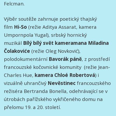
Felcman.
Výběr soutěže zahrnuje poetický thajský
film
Hi-So
(režie Aditya Assarat, kamera
Umpornpola Yugal), srbský hornický
muzikál
Bílý bílý svět kameramana Miladina
Čolakoviće
(režie Oleg Novković),
polodokumentární
Bavorák páně
, z prostředí
francouzské kočovnické komunity (režie Jean-
Charles Hue,
kamera Chloé Robertová
) i
vizuálně uhrančivý
Nevěstinec
francouzského
režiséra Bertranda Bonella, odehrávající se v
útrobách pařížského vykřičeného domu na
přelomu 19. a 20. století.