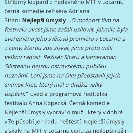
Stříbrný leopard z nedávného MFF v Locarnu:
černá komedie režiséra Adriana
Sitaru
Nejlepší úmysly
.
„O možnost film na
festivalu uvést jsme začali usilovat, jakmile byla
zveřejněna jeho světová premiéra v Locarnu a
z ceny, kterou zde získal, jsme proto měli
velkou radost. Režisér Sitaru a kameraman
Silisteanu nejsou ostravskému publiku
neznámí. Loni jsme na Oku představili jejich
snímek Klec, který měl u diváků velký
úspěch,”
uvedla programová ředitelka
festivalu Anna Kopecká. Černá komedie
Nejlepší úmysly vypráví o muži, který v dobré
víře působí jen řadu neštěstí. Nejlepší úmysly
získaly na MFF v Locarnu cenu za nejlepší režii