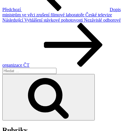
Předchozí
Dopis
ministrům ve věci zrušení filmové laboratoře České televize
Následující
Následující
Vyhlášení stávkové pohotovosti Nezávislé odborové
příspěvek
organizace ČT
Hledat:
Hledání
Rubriky