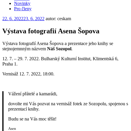
Novinky
Pro členy
Publikováno
22. 6. 2022
23. 6. 2022
autor: ceskam
Výstava fotografií Asena Šopova
Výstava fotografií Asena Šopova a prezentace jeho knihy se
stejnojemnným názvem
Náš Sozopol
.
12. 7. – 29. 7. 2022. Bulharský Kulturní Institut, Klimentská 6,
Praha 1.
Vernisáž 12. 7. 2022, 18:00.
Vážení přátelé a kamarádi,
dovolte mi Vás pozvat na vernisáž fotek ze Sozopolu, spojenou s
prezentací knihy.
Budu se na Vás moc těšit!
Asen