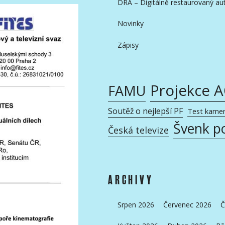
DRA – Digitálně restaurovaný aut
Novinky
Zápisy
Projekce 
FAMU
Soutěž o nejlepší PF
Test kame
Švenk p
Česká televize
ARCHIVY
Srpen 2026
Červenec 2026
Č