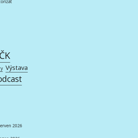
orizát
AČK
Výstava
ry
odcast
erven 2026