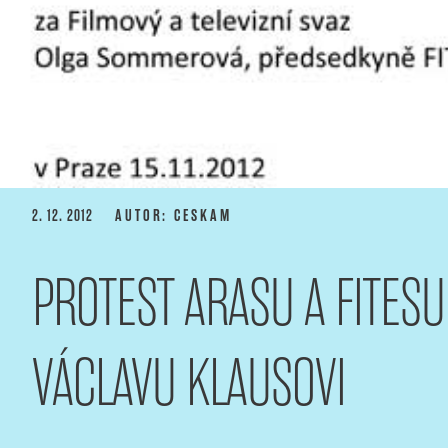
PUBLIKOVÁNO
2. 12. 2012
AUTOR: CESKAM
PROTEST ARASU A FITESU
VÁCLAVU KLAUSOVI