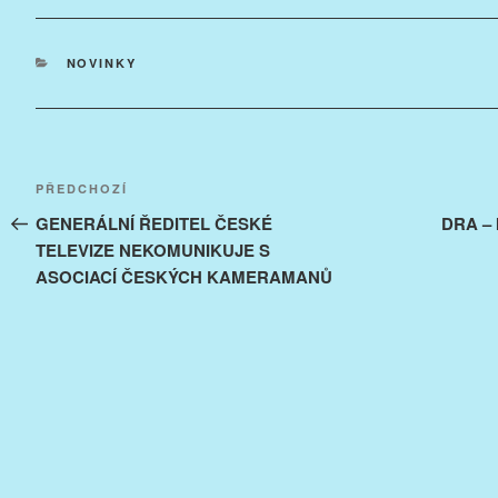
RUBRIKY
NOVINKY
Navigace
Předchozí
PŘEDCHOZÍ
pro
příspěvek
GENERÁLNÍ ŘEDITEL ČESKÉ
DRA –
TELEVIZE NEKOMUNIKUJE S
příspěvek
ASOCIACÍ ČESKÝCH KAMERAMANŮ