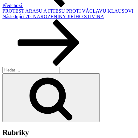
Předchozí
PROTEST ARASU A FITESU PROTI VÁCLAVU KLAUSOVI
Následující
Následující
70. NAROZENINY JIŘÍHO STIVÍNA
příspěvek
Hledat:
Hledání
Rubriky