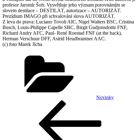
profesor Jaromír Šofr. Vysvětluje jeho význam porovnámím se
slovem destilace – DESTILÁT, autorizace – AUTORIZÁT.
Prezídium IMAGO při schvalování slova AUTORIZÁT.
Z leva do prava: Luciano Tovoli AIC, Nigel Walters BSC, Cristina
Busch, Louis-Philippe Capelle SBC, Birgit Gudjonsdottir FNF,
Richard Andry AFC, Paul- René Roestad FNF (at the back),
Herman Verschuur DFF, Astrid Heudbrantner AAC.
(c) foto Marek Jícha
Rubriky
Novinky
Navigace
Předchozí
příspěvek
pro
příspěvek