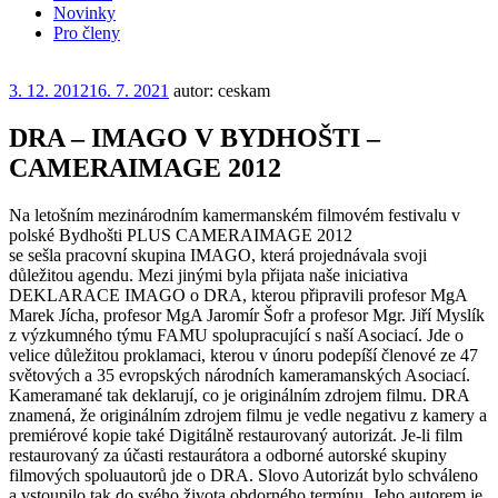
Novinky
Pro členy
Publikováno
3. 12. 2012
16. 7. 2021
autor: ceskam
DRA – IMAGO V BYDHOŠTI –
CAMERAIMAGE 2012
Na letošním mezinárodním kamermanském filmovém festivalu v
polské Bydhošti PLUS CAMERAIMAGE 2012
se sešla pracovní skupina IMAGO, která projednávala svoji
důležitou agendu. Mezi jinými byla přijata naše iniciativa
DEKLARACE IMAGO o DRA, kterou připravili profesor MgA
Marek Jícha, profesor MgA Jaromír Šofr a profesor Mgr. Jiří Myslík
z výzkumného týmu FAMU spolupracující s naší Asociací. Jde o
velice důležitou proklamaci, kterou v únoru podepíší členové ze 47
světových a 35 evropských národních kameramanských Asociací.
Kameramané tak deklarují, co je originálním zdrojem filmu. DRA
znamená, že originálním zdrojem filmu je vedle negativu z kamery a
premiérové kopie také Digitálně restaurovaný autorizát. Je-li film
restaurovaný za účasti restaurátora a odborné autorské skupiny
filmových spoluautorů jde o DRA. Slovo Autorizát bylo schváleno
a vstoupilo tak do svého života obdorného termínu. Jeho autorem je