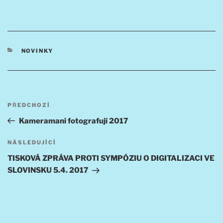
RUBRIKY
NOVINKY
Navigace
Předchozí
PŘEDCHOZÍ
pro
příspěvek
Kameramani fotografují 2017
příspěvek
Následující
NÁSLEDUJÍCÍ
příspěvek
TISKOVÁ ZPRÁVA PROTI SYMPÓZIU O DIGITALIZACI VE
SLOVINSKU 5.4. 2017