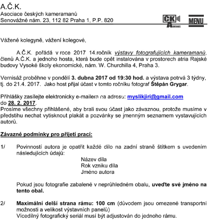
SOCIACE ČESKÝCH KAMERAMANŮ
ový portál Asociace českých kameramanů
P
ř
e
j
í
t
o
b
s
a
h
w
e
b
k
u
u