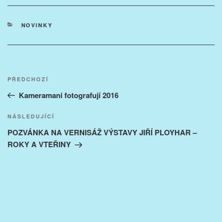
RUBRIKY
NOVINKY
Navigace
Předchozí
PŘEDCHOZÍ
pro
příspěvek
Kameramani fotografují 2016
příspěvek
Následující
NÁSLEDUJÍCÍ
příspěvek
POZVÁNKA NA VERNISÁŽ VÝSTAVY JIŘÍ PLOYHAR –
ROKY A VTEŘINY