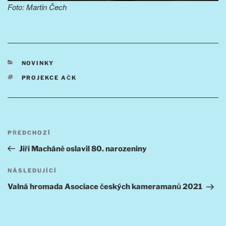
Foto: Martin Čech
RUBRIKY
NOVINKY
ŠTÍTKY
PROJEKCE AČK
Navigace
Předchozí
PŘEDCHOZÍ
pro
příspěvek
Jiří Macháně oslavil 80. narozeniny
příspěvek
Následující
NÁSLEDUJÍCÍ
příspěvek
Valná hromada Asociace českých kameramanů 2021