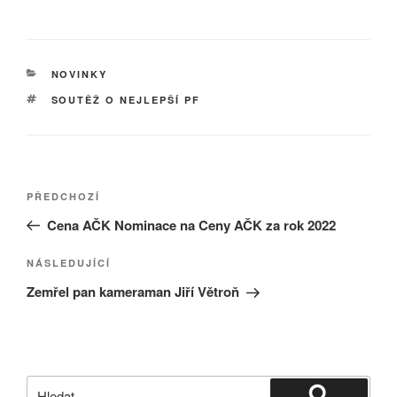
RUBRIKY
NOVINKY
ŠTÍTKY
SOUTĚŽ O NEJLEPŠÍ PF
Navigace
Předchozí
PŘEDCHOZÍ
pro
příspěvek
Cena AČK Nominace na Ceny AČK za rok 2022
příspěvek
Následující
NÁSLEDUJÍCÍ
příspěvek
Zemřel pan kameraman Jiří Větroň
Hledat: