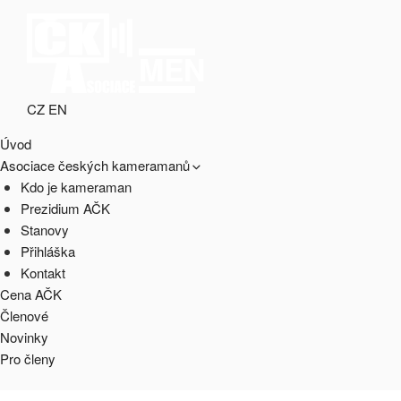
Přejít
k
obsahu
MENU
webu
CZ
EN
ASOCIACE ČESKÝCH
webový portál Asociace českých kameramanů
Úvod
KAMERAMANŮ
Asociace českých kameramanů
Kdo je kameraman
Prezidium AČK
Stanovy
Přihláška
Kontakt
Cena AČK
Členové
Novinky
Pro členy