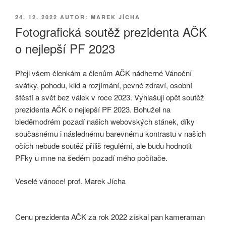
PUBLIKOVÁNO
24. 12. 2022
AUTOR: MAREK JÍCHA
Fotografická soutěž prezidenta AČK
o nejlepší PF 2023
Přeji všem členkám a členům AČK nádherné Vánoční
svátky, pohodu, klid a rozjímání, pevné zdraví, osobní
štěstí a svět bez válek v roce 2023. Vyhlašuji opět soutěž
prezidenta AČK o nejlepší PF 2023. Bohužel na
bleděmodrém pozadí našich webovských stánek, díky
současnému i následnému barevnému kontrastu v našich
očích nebude soutěž příliš regulérní, ale budu hodnotit
PFky u mne na šedém pozadí mého počítače.
Veselé vánoce! prof. Marek Jícha
Cenu prezidenta AČK za rok 2022 získal pan kameraman