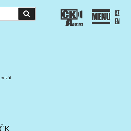
CZ
Hledání
MENU
EN
orizát
AČK