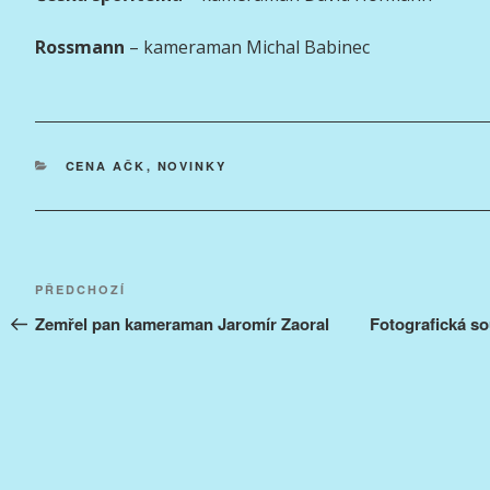
Rossmann
– kameraman Michal Babinec
RUBRIKY
CENA AČK
,
NOVINKY
Navigace
Předchozí
PŘEDCHOZÍ
pro
příspěvek
Zemřel pan kameraman Jaromír Zaoral
Fotografická s
příspěvek