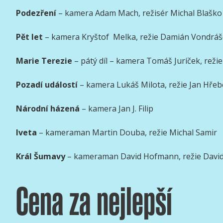
Podezření
– kamera Adam Mach, režisér Michal Blaško
Pět let
– kamera Kryštof Melka, režie Damián Vondrá
Marie Terezie
– pátý díl – kamera Tomáš Juríček, rež
Pozadí událostí
– kamera Lukáš Milota, režie Jan Hře
Národní házená
– kamera Jan J. Filip
Iveta
– kameraman Martin Douba, režie Michal Samir
Král Šumavy
– kameraman David Hofmann, režie David
Cena za nejlepší