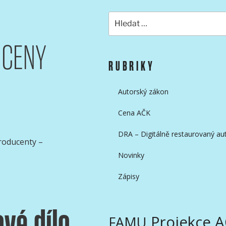
Hledat:
 CENY
KAMERAMANŮ
RUBRIKY
Autorský zákon
Cena AČK
DRA – Digitálně restaurovaný aut
producenty –
Novinky
Zápisy
ové dílo
Projekce 
FAMU