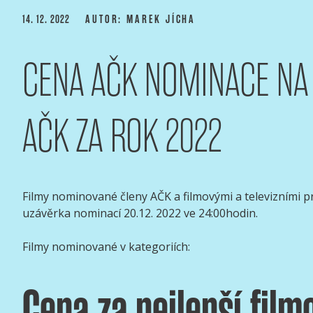
Přejít
PUBLIKOVÁNO
14. 12. 2022
AUTOR: MAREK JÍCHA
k
obsahu
CENA AČK NOMINACE NA
webu
ASOCIACE ČESKÝCH 
webový portál Asociace českých kameramanů
AČK ZA ROK 2022
Filmy nominované členy AČK a filmovými a televizními 
uzávěrka nominací 20.12. 2022 ve 24:00hodin.
Filmy nominované v kategoriích:
Cena za nejlepší film