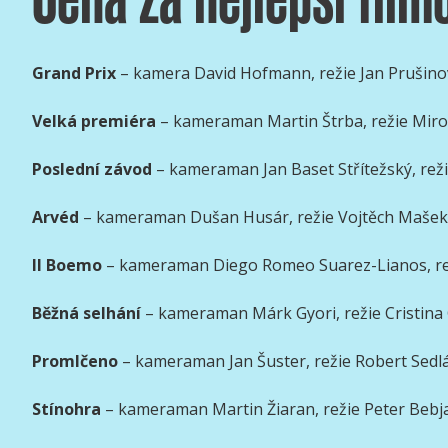
Grand Prix
– kamera David Hofmann, režie Jan Prušino
Velká premiéra
– kameraman Martin Štrba, režie Miro
Poslední závod
– kameraman Jan Baset Střítežský, re
Arvéd
– kameraman Dušan Husár, režie Vojtěch Mašek
Il Boemo
– kameraman Diego Romeo Suarez-Lianos, rež
Běžná selhání
– kameraman Márk Gyori, režie Cristina
Promlčeno
– kameraman Jan Šuster, režie Robert Sedl
Stínohra
– kameraman Martin Žiaran, režie Peter Bebj