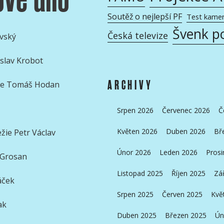
Soutěž o nejlepší PF
Test kame
Švenk p
Česká televize
vský
slav Krobot
ARCHIVY
žie Tomáš Hodan
Srpen 2026
Červenec 2026
Č
Květen 2026
Duben 2026
Bř
ie Petr Václav
Únor 2026
Leden 2026
Prosi
 Grosan
Listopad 2025
Říjen 2025
Zá
áček
Srpen 2025
Červen 2025
Kvě
ak
Duben 2025
Březen 2025
Ún