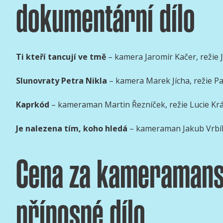
dokumentární dílo
Ti kteří tancují ve tmě
– kamera Jaromír Kačer, režie 
Slunovraty Petra Nikla
– kamera Marek Jícha, režie Pa
Kaprkód
– kameraman Martin Řezníček, režie Lucie Kr
Je nalezena tím, koho hledá
– kameraman Jakub Vrbík,
Cena za kameraman
přínosné dílo