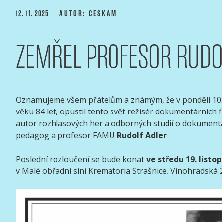
Přejít
PUBLIKOVÁNO
12. 11. 2025
AUTOR: CESKAM
k
obsahu
ZEMŘEL PROFESOR RUDO
webu
ASOCIACE ČESKÝCH 
webový portál Asociace českých kameramanů
Oznamujeme všem přátelům a známým, že v pondělí 10. 
věku 84 let, opustil tento svět režisér dokumentárních f
autor rozhlasových her a odborných studií o dokumentá
pedagog a profesor FAMU
Rudolf Adler
.
Poslední rozloučení se bude konat
ve středu 19. listo
v Malé obřadní síni Krematoria Strašnice, Vinohradská 