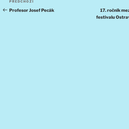
Předchozí
PŘEDCHOZÍ
pro
příspěvek
Profesor Josef Pecák
17. ročník me
festivalu Ostr
příspěvek