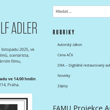
Hledat:
LF ADLER
KAMERAMANŮ
RUBRIKY
Autorský zákon
listopadu 2025, ve
ilmů, scenárista,
Cena AČK
rním filmu,
DRA – Digitálně restaurovaný aut
Novinky
padu ve 14.00 hodin
214, Praha.
Zápisy
Projekce 
FAMU