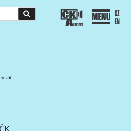
CZ
Hledání
MENU
EN
orizát
AČK