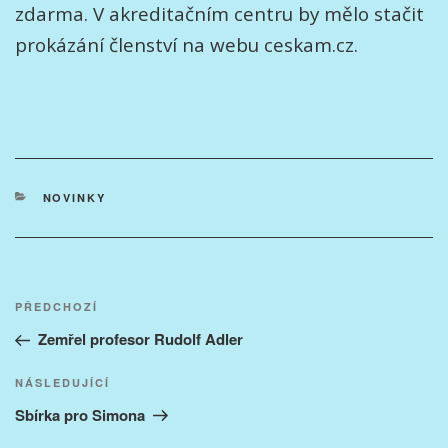
zdarma. V akreditačním centru by mělo stačit
prokázání členství na webu ceskam.cz.
RUBRIKY
NOVINKY
Navigace
Předchozí
PŘEDCHOZÍ
pro
příspěvek
Zemřel profesor Rudolf Adler
příspěvek
Následující
NÁSLEDUJÍCÍ
příspěvek
Sbírka pro Simona