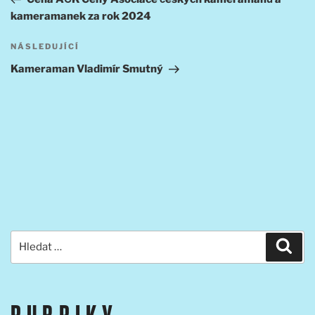
příspěvek
kameramanek za rok 2024
Následující
NÁSLEDUJÍCÍ
příspěvek
Kameraman Vladimír Smutný
Hledat:
Hled